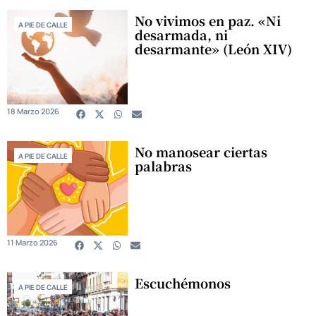
No vivimos en paz. «Ni
A PIE DE CALLE
desarmada, ni
desarmante» (León XIV)
18 Marzo 2026
No manosear ciertas
A PIE DE CALLE
palabras
11 Marzo 2026
Escuchémonos
A PIE DE CALLE