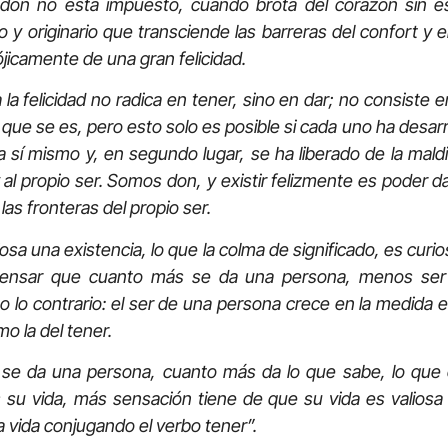
está impuesto, cuando brota del corazón sin esp
 originario que transciende las barreras del confort y el
icamente de una gran felicidad.
licidad no radica en tener, sino en dar; no consiste en r
que se es, pero esto solo es posible si cada uno ha desarr
 sí mismo y, en segundo lugar, se ha liberado de la mald
y al propio ser. Somos don, y existir felizmente es poder 
las fronteras del propio ser.
na existencia, lo que la colma de significado, es curios
pensar que cuanto más se da una persona, menos ser
o lo contrario: el ser de una persona crece en la medida 
mo la del tener.
na persona, cuanto más da lo que sabe, lo que co
su vida, más sensación tiene de que su vida es valiosa y s
la vida conjugando el verbo tener”.