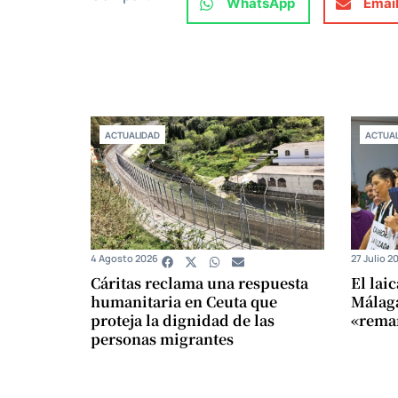
WhatsApp
Emai
ACTUALIDAD
ACTUAL
4 Agosto 2026
27 Julio 2
Cáritas reclama una respuesta
El lai
humanitaria en Ceuta que
Málaga
proteja la dignidad de las
«remar
personas migrantes