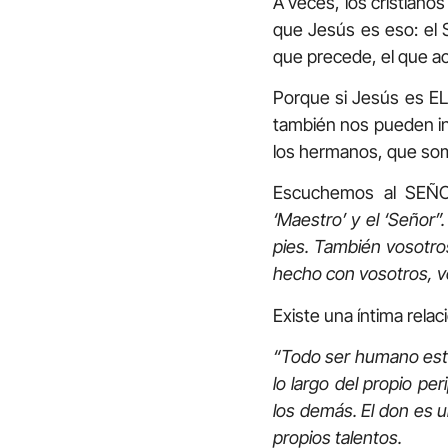
A veces, los cristian
que Jesús es eso: el 
que precede, el que a
Porque si Jesús es EL
también nos pueden ins
los hermanos, que s
Escuchemos al SEÑ
‘Maestro’ y el ‘Señor”
pies. También vosotro
hecho con vosotros, v
Existe una íntima relac
“Todo ser humano está 
lo largo del propio pe
los demás. El don es u
propios talentos.