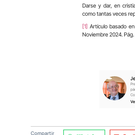
Darse y dar, en cris
como tantas veces repi
[1]
Artículo basado e
Noviembre 2024. Pág.
J
Pr
pá
Co
Ve
Compartir