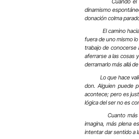
Cuando el don no 
dinamismo espontáneo y
donación colma paradój
El camino hacia la fe
fuera de uno mismo lo 
trabajo de conocerse a
aferrarse a las cosas 
derramarlo más allá de 
Lo que hace valiosa u
don. Alguien puede 
acontece; pero es just
lógica del ser no es co
Cuanto más se da u
imagina, más plena es 
intentar dar sentido a 