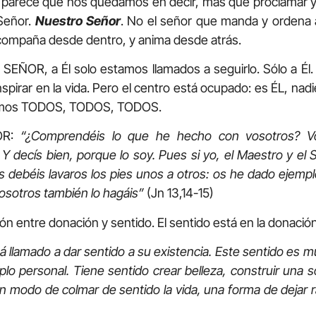
os parece que nos quedamos en decir, más que proclamar y 
Señor.
Nuestro Señor
. No el señor que manda y ordena a
compaña desde dentro, y anima desde atrás.
 SEÑOR, a Él solo estamos llamados a seguirlo. Sólo a Él
pirar en la vida. Pero el centro está ocupado: es ÉL, nadie
omos TODOS, TODOS, TODOS.
OR:
“¿Comprendéis lo que he hecho con vosotros?
V
. Y decís bien, porque lo soy. Pues si yo, el Maestro y el 
s debéis lavaros los pies unos a otros: os he dado ejempl
osotros también lo hagáis”
(Jn 13,14-15)
ión entre donación y sentido. El sentido está en la donación.
llamado a dar sentido a su existencia. Este sentido es mú
riplo personal. Tiene sentido crear belleza, construir una 
n modo de colmar de sentido la vida, una forma de dejar r