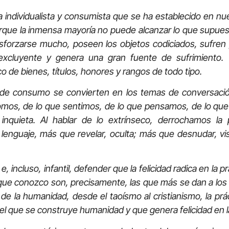
dividualista y consumista que se ha establecido en nue
orque la inmensa mayoría no puede alcanzar lo que supuest
esforzarse mucho, poseen los objetos codiciados, sufren 
 excluyente y genera una gran fuente de sufrimiento. 
o de bienes, títulos, honores y rangos de todo tipo.
sumo se convierten en los temas de conversación 
mos, de lo que sentimos, de lo que pensamos, de lo qu
nquieta. Al hablar de lo extrínseco, derrochamos la 
l lenguaje, más que revelar, oculta; más que desnudar, vi
uso, infantil, defender que la felicidad radica en la prá
que conozco son, precisamente, las que más se dan a los
s de la humanidad, desde el taoísmo al cristianismo, la prá
 el que se construye humanidad y que genera felicidad en 