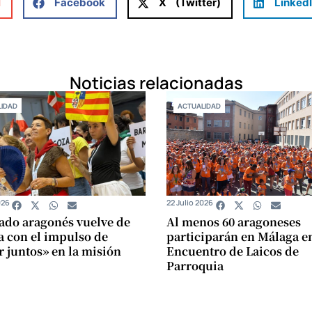
l
Facebook
X (Twitter)
Linked
Noticias relacionadas
IDAD
ACTUALIDAD
026
22 Julio 2026
cado aragonés vuelve de
Al menos 60 aragoneses
 con el impulso de
participarán en Málaga en
 juntos» en la misión
Encuentro de Laicos de
Parroquia