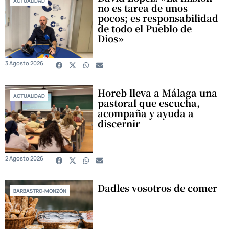
ACTUALIDAD
no es tarea de unos
pocos; es responsabilidad
de todo el Pueblo de
Dios»
3 Agosto 2026
Horeb lleva a Málaga una
ACTUALIDAD
pastoral que escucha,
acompaña y ayuda a
discernir
2 Agosto 2026
Dadles vosotros de comer
BARBASTRO-MONZÓN