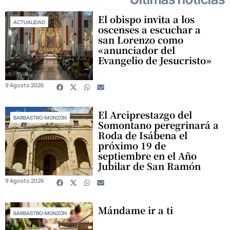
El obispo invita a los
ACTUALIDAD
oscenses a escuchar a
san Lorenzo como
«anunciador del
Evangelio de Jesucristo»
9 Agosto 2026
El Arciprestazgo del
BARBASTRO-MONZÓN
Somontano peregrinará a
Roda de Isábena el
próximo 19 de
septiembre en el Año
Jubilar de San Ramón
9 Agosto 2026
Mándame ir a ti
BARBASTRO-MONZÓN