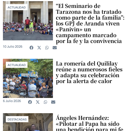
“El Seminario de
ACTUALIDAD
Tarazona nos ha tratado
como parte de la familia”:
los GPJ de Aranda viven
«Panivin» un
campamento marcado
por la fe y la convivencia
10 Julio 2026
La romería del Quililay
ACTUALIDAD
reúne a numerosos fieles
y adapta su celebración
por la alerta de calor
6 Julio 2026
Ángeles Hernández:
DESTACADAS
«Pilotar al Papa ha sido
una bendición para mi fe