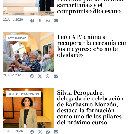
samaritana» y el
compromiso diocesano
22 Julio 2026
León XIV anima a
ACTUALIDAD
recuperar la cercanía con
los mayores: «Yo no te
olvidaré»
21 Julio 2026
Silvia Peropadre,
BARBASTRO-MONZÓN
delegada de celebración
de Barbastro-Monzón,
destaca la formación
como uno de los pilares
del próximo curso
19 Julio 2026