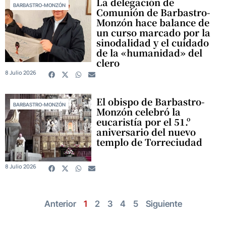
La delegación de
BARBASTRO-MONZÓN
Comunión de Barbastro-
Monzón hace balance de
un curso marcado por la
sinodalidad y el cuidado
de la «humanidad» del
clero
8 Julio 2026
El obispo de Barbastro-
BARBASTRO-MONZÓN
Monzón celebró la
eucaristía por el 51.º
aniversario del nuevo
templo de Torreciudad
8 Julio 2026
Anterior
1
2
3
4
5
Siguiente