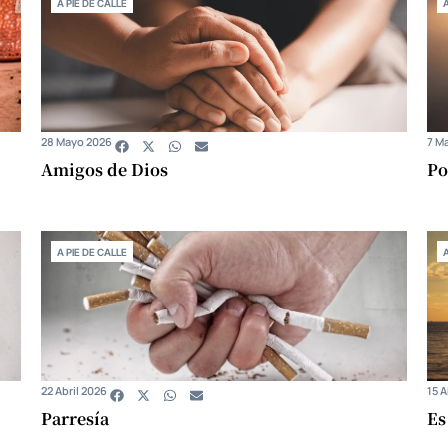
A PIE DE CALLE
28 Mayo 2026
7 M
Amigos de Dios
Po
A PIE DE CALLE
22 Abril 2026
15 A
Parresía
Es