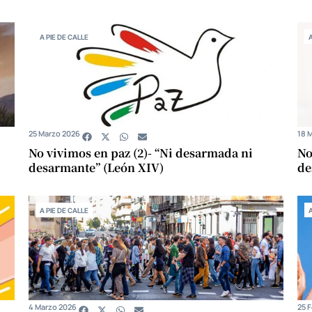
A PIE DE CALLE
25 Marzo 2026
18 
No vivimos en paz (2)- “Ni desarmada ni
No
desarmante” (León XIV)
de
A PIE DE CALLE
4 Marzo 2026
25 