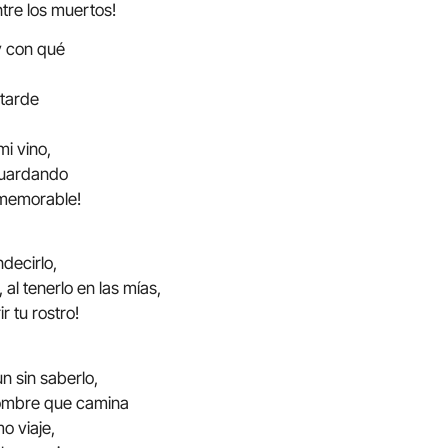
tre los muertos!
y con qué
a tarde
mi vino,
aguardando
 memorable!
decirlo,
 al tenerlo en las mías,
r tu rostro!
n sin saberlo,
ombre que camina
o viaje,