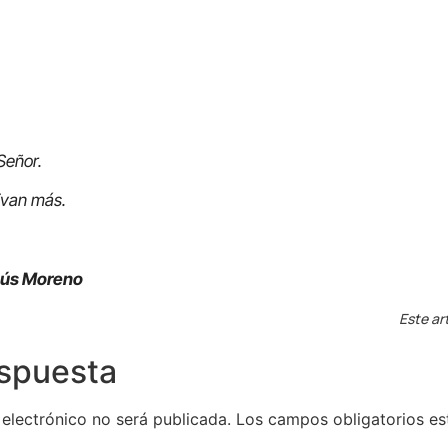
Señor.
ivan más.
sús Moreno
Este ar
espuesta
 electrónico no será publicada.
Los campos obligatorios e