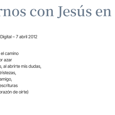
nos con Jesús en
igital – 7 abril 2012
 el camino
or azar
, al abrirte mis dudas,
tristezas,
 amigo,
escrituras
orazón de oírte)