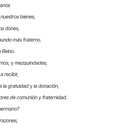
manos
nuestros bienes,
os dones,
undo más fraterno.
 Reino.
smos,
y
mezquindades,
a recibir,
e la gratuidad
y
la donación,
dores de comunión
y
fraternidad.
 hermano?
razones,