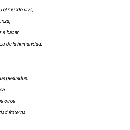
o el mundo viva,
anza,
s a hacer,
nza de la humanidad.
ros pescados,
osa
s otros
idad fraterna.