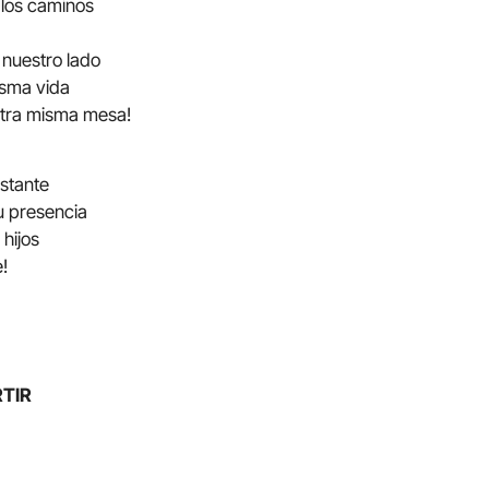
 los caminos
 nuestro lado
isma vida
stra misma mesa!
nstante
tu presencia
 hijos
!
TIR