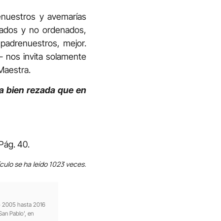
nuestros y avemarías
nados y no ordenados,
 padrenuestros, mejor.
ía- nos invita solamente
 Maestra.
a bien rezada que en
Pág. 40.
ículo se ha leído 1023 veces.
ño 2005 hasta 2016
San Pablo’, en