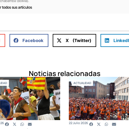
chabamba (Bolivia).
r todos sus artículos
l
Facebook
X (Twitter)
Linked
Noticias relacionadas
IDAD
ACTUALIDAD
026
22 Julio 2026