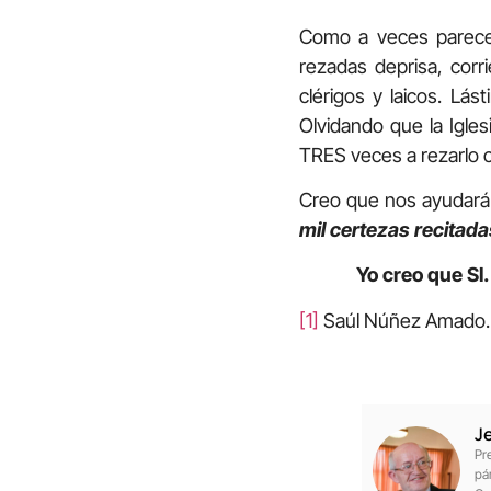
Como a veces parece
rezadas deprisa, cor
clérigos y laicos. Lá
Olvidando que la Iglesi
TRES veces a rezarlo c
Creo que nos ayudará 
mil certezas recitada
Yo creo que SI.
[1]
Saúl Núñez Amado. 
J
Pr
pá