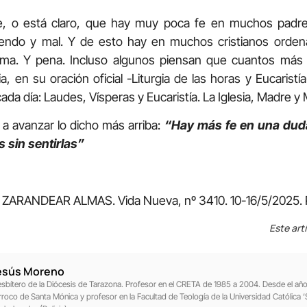
, o está claro, que hay muy poca fe en muchos padre
riendo y mal. Y de esto hay en muchos cristianos orde
stima. Y pena. Incluso algunos piensan que cuantos más
a, en su oración oficial -Liturgia de las horas y Eucarist
ada día: Laudes, Vísperas y Eucaristía. La Iglesia, Madre y
a avanzar lo dicho más arriba:
“Hay más fe en una dud
s sin sentirlas”
ZARANDEAR ALMAS. Vida Nueva, nº 3410. 10-16/5/2025. 
Este art
esús Moreno
esbítero de la Diócesis de Tarazona. Profesor en el CRETA de 1985 a 2004. Desde el a
rroco de Santa Mónica y profesor en la Facultad de Teología de la Universidad Católica ‘