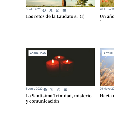
3 Julio 2020
26 Junio 2
Los retos de la Laudato si´(I)
Un año
´
ACTUALIDAD
ACTUAL
5 Junio 2020
29 Mayo 2
La Santísima Trinidad, misterio
Hacia 
y comunicación