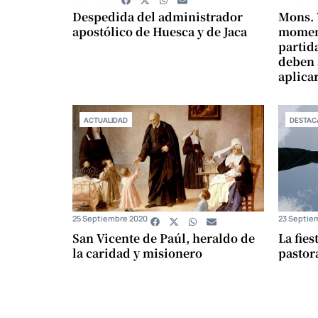
Despedida del administrador
Mons. 
apostólico de Huesca y de Jaca
moment
partid
deben 
aplica
ACTUALIDAD
DESTAC
25 Septiembre 2020
23 Septie
San Vicente de Paúl, heraldo de
La fies
la caridad y misionero
pastora