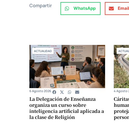
Compartir
WhatsApp
Emai
ACTUALIDAD
ACTUAL
6 Agosto 2026
4 Agosto 
La Delegación de Enseñanza
Cárita
organiza un curso sobre
humani
inteligencia artificial aplicada a
protej
la clase de Religión
perso