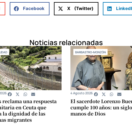
l
Facebook
X (Twitter)
Linked
Noticias relacionadas
IDAD
BARBASTRO-MONZÓN
2026
4 Agosto 2026
s reclama una respuesta
El sacerdote Lorenzo Bue
taria en Ceuta que
cumple 100 años: un siglo
a la dignidad de las
manos de Dios
nas migrantes