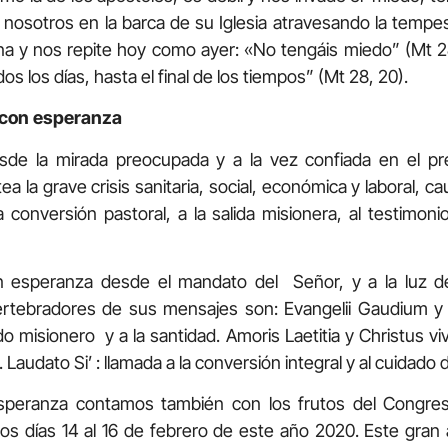
 nosotros en la barca de su Iglesia atravesando la tempes
 y nos repite hoy como ayer: «No tengáis miedo” (Mt 2
s los días, hasta el final de los tiempos” (Mt 28, 20).
 con esperanza
de la mirada preocupada y a la vez confiada en el pr
a la grave crisis sanitaria, social, económica y laboral, 
conversión pastoral, a la salida misionera, al testimoni
n esperanza desde el mandato del Señor, y a la luz de
ertebradores de sus mensajes son: Evangelii Gaudium y
o misionero y a la santidad. Amoris Laetitia y Christus viv
s. Laudato Si’ : llamada a la conversión integral y al cuidado
peranza contamos también con los frutos del Congres
los días 14 al 16 de febrero de este año 2020. Este gra