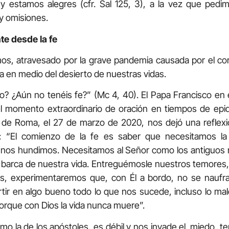
y estamos alegres (cfr. Sal 125, 3), a la vez que pedi
y omisiones.
te desde la fe
mos, atravesado por la grave pandemia causada por el cor
en medio del desierto de nuestras vidas.
o? ¿Aún no tenéis fe?” (Mc 4, 40). El Papa Francisco e
el momento extraordinario de oración en tiempos de epide
 de Roma, el 27 de marzo de 2020, nos dejó una reflex
s: “El comienzo de la fe es saber que necesitamos l
s nos hundimos. Necesitamos al Señor como los antiguos ma
a barca de nuestra vida. Entreguémosle nuestros temores, 
los, experimentaremos que, con Él a bordo, no se naufr
tir en algo bueno todo lo que nos sucede, incluso lo mal
orque con Dios la vida nunca muere”.
mo la de los apóstoles, es débil y nos invade el miedo, t