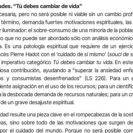
udes. “Tú debes cambiar de vida”
saria, pero no será posible ni viable sin un cambio pro
 término, demanda fuertes motivaciones espirituales, las
 iluminador: el sobre-consumo de una minoría de la poblac
o que no puede ser abordado sólo con análisis económico
. Es una patología espiritual que requiere de un ejercici
ancés Pierre Hadot con el ‘cuidado de sí mismo’ (
souci de s
l imperativo categórico
Tú debes cambiar tu vida.
En este
iosa contribución, ayudando a “superar la ansiedad enf
ivos y consumistas desenfrenados” (LS 226). Para un
ente asignación en el uso de los recursos; para un
científi
ta la desbocada demanda de recursos naturales; para un
c
o de un grave desajuste espiritual.
lidad resulte una pieza clave en el rompecabezas de la sost
eas, sino sobre todo de las motivaciones que surgen de 
 por el cuidado del mundo. Porque no será posible c