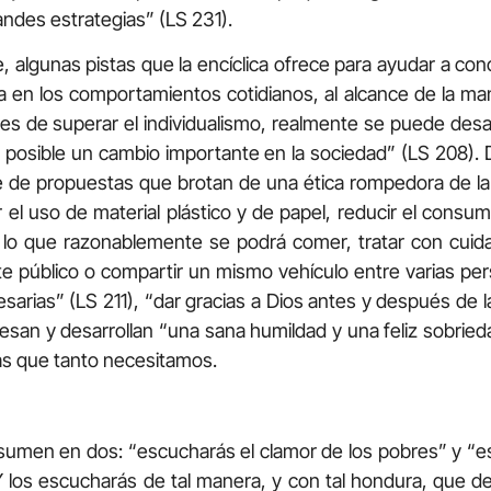
ndes estrategias” (LS 231).
, algunas pistas que la encíclica ofrece para ayudar a co
ca en los comportamientos cotidianos, al alcance de la ma
 de superar el individualismo, realmente se puede desarro
e posible un cambio importante en la sociedad” (LS 208).
e de propuestas que brotan de una ética rompedora de l
ar el uso de material plástico y de papel, reducir el cons
o lo que razonablemente se podrá comer, tratar con cui
orte público o compartir un mismo vehículo entre varias per
esarias” (LS 211), “dar gracias a Dios antes y después de 
esan y desarrollan “una sana humildad y una feliz sobried
as que tanto necesitamos.
sumen en dos: “escucharás el clamor de los pobres” y “e
). Y los escucharás de tal manera, y con tal hondura, que 