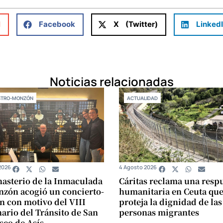
l
Facebook
X (Twitter)
Linked
Noticias relacionadas
STRO-MONZÓN
ACTUALIDAD
2026
4 Agosto 2026
asterio de la Inmaculada
Cáritas reclama una resp
zón acogió un concierto-
humanitaria en Ceuta qu
n con motivo del VIII
proteja la dignidad de las
ario del Tránsito de San
personas migrantes
sco de Asís