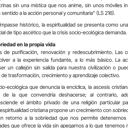
rinas sin una
mística
que nos anime, sin unos móviles in
 sentido a la acción personal y comunitaria” (LS 216).
impasse
histórico, la espiritualidad se presenta como un
cial de tipo ascético que la crisis socio-ecológica demanda.
briedad en la propia vida
s de purificación, renovación y redescubrimiento. Las c
lver a la experiencia fundante, a lo más básico. La actu
ser un callejón sin salida para nuestra civilización o pu
de trasformación, crecimiento y aprendizaje colectivo.
socio-ecológica que denuncia la encíclica, la ascesis crist
a de la que convendría deshacerse; al contrario, adq
ciende el ámbito privado de una religión particular p
 espiritualidad cristiana propone un crecimiento con
sobrie
n retorno a la sobriedad que nos permite detenernos 
dades que ofrece la vida sin apegarnos a lo que tenemos n