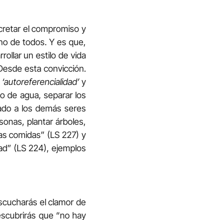
ncretar el compromiso y
no de todos. Y es que,
llar un estilo de vida
 Desde esta convicción.
a
‘autoreferencialidad’
y
umo de agua, separar los
dado a los demás seres
sonas, plantar árboles,
las comidas” (LS 227) y
ad” (LS 224), ejemplos
scucharás el clamor de
descubrirás que “no hay