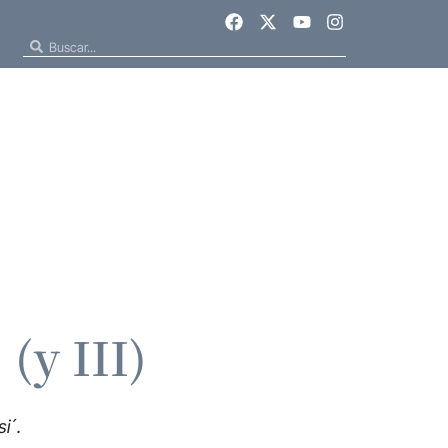
(y III)
i´.