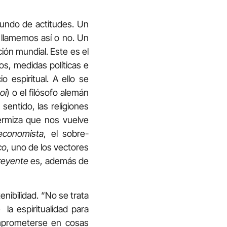
fundo de actitudes. Un
 llamemos así o no. Un
ión mundial. Este es el
s, medidas políticas e
o espiritual. A ello se
oi
) o el filósofo alemán
 sentido, las religiones
ermiza que nos vuelve
economista
, el sobre-
co
, uno de los vectores
reyente
es, además de
enibilidad. “No se trata
la espiritualidad para
omprometerse en cosas