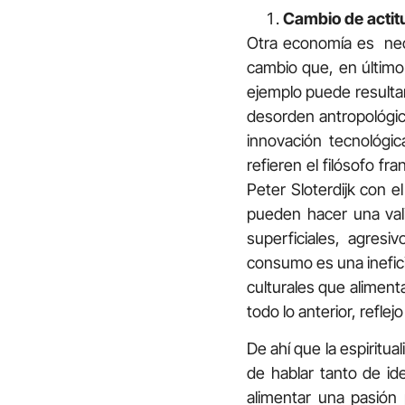
Cambio de actit
Otra economía es nece
cambio que, en último
ejemplo puede resultar
desorden antropológic
innovación tecnológica
refieren el filósofo fr
Peter Sloterdijk con e
pueden hacer una val
superficiales, agres
consumo es una inefici
culturales que alimen
todo lo anterior, reflej
De ahí que la espiritua
de hablar tanto de id
alimentar una pasión