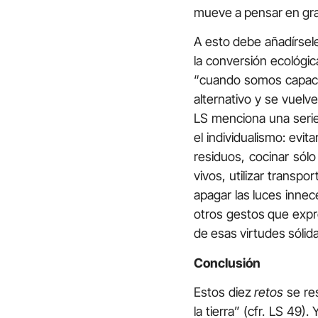
mueve a pensar en gra
A esto debe añadírsele
la conversión ecológi
“cuando somos capaces
alternativo y se vuelv
LS menciona una seri
el individualismo: evit
residuos, cocinar sól
vivos, utilizar transp
apagar las luces innec
otros gestos que expr
de esas virtudes sólid
Conclusión
Estos diez
retos
se re
la tierra” (cfr. LS 49