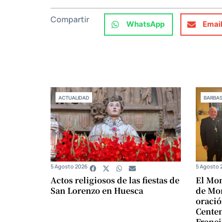
Compartir
WhatsApp
Emai
ACTUALIDAD
BARBA
5 Agosto 2026
5 Agosto 
Actos religiosos de las fiestas de
El Mon
San Lorenzo en Huesca
de Mon
oració
Centen
Franci