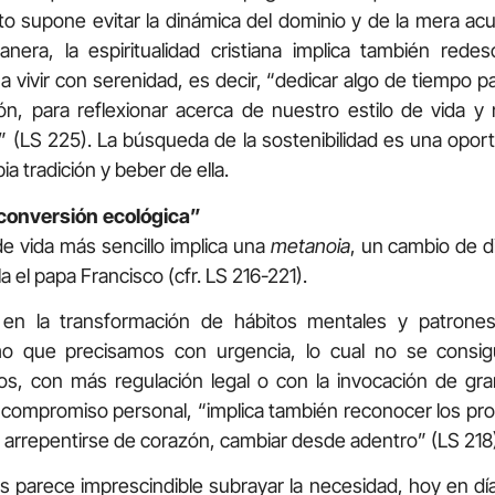
 supone evitar la dinámica del dominio y de la mera ac
era, la espiritualidad cristiana implica también redesc
a vivir con serenidad, es decir, “dedicar algo de tiempo p
ón, para reflexionar acerca de nuestro estilo de vida y 
 (LS 225). La búsqueda de la sostenibilidad es una oport
a tradición y beber de ella.
conversión ecológica”
 de vida más sencillo implica una
metanoia
, un cambio de d
la el papa Francisco (cfr. LS 216-221).
en la transformación de hábitos mentales y patrone
o que precisamos con urgencia, lo cual no se consig
sos, con más regulación legal o con la invocación de gran
compromiso personal, “implica también reconocer los pro
 y arrepentirse de corazón, cambiar desde adentro” (LS 218
 parece imprescindible subrayar la necesidad, hoy en día,