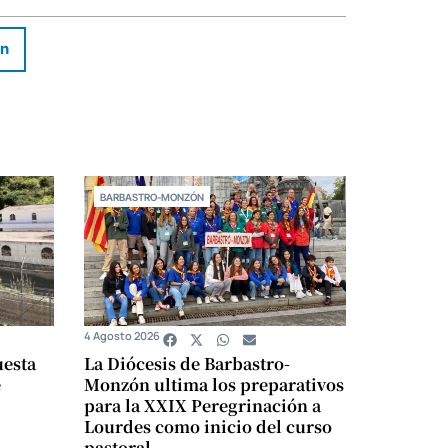
In
BARBASTRO-MONZÓN
4 Agosto 2026
uesta
La Diócesis de Barbastro-
e
Monzón ultima los preparativos
para la XXIX Peregrinación a
Lourdes como inicio del curso
pastoral