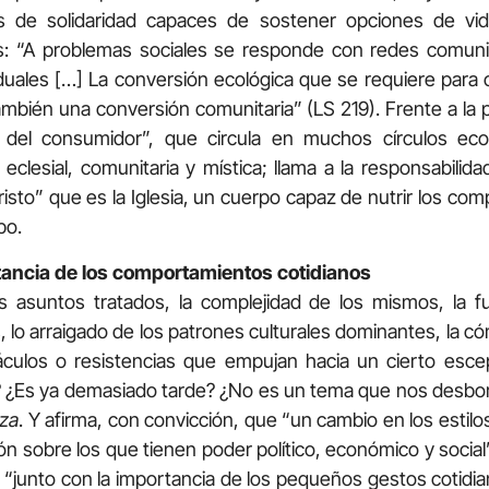
 de solidaridad capaces de sostener opciones de vida
as: “A problemas sociales se responde con redes comuni
duales […] La conversión ecológica que se requiere para
bién una conversión comunitaria” (LS 219). Frente a la p
el consumidor”, que circula en muchos círculos ecol
 eclesial, comunitaria y mística; llama a la responsabilidad
isto” que es la Iglesia, un cuerpo capaz de nutrir los com
po.
rtancia de los comportamientos cotidianos
 asuntos tratados, la complejidad de los mismos, la f
 lo arraigado de los patrones culturales dominantes, la có
culos o resistencias que empujan hacia un cierto esce
¿Es ya demasiado tarde? ¿No es un tema que nos desbord
za
. Y afirma, con convicción, que “un cambio en los estilos
ón sobre los que tienen poder político, económico y socia
“junto con la importancia de los pequeños gestos cotidia