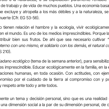
, de trabajo y de vida de muchos pueblos. Una economía basa
ue excluye y atropella a los más débiles y a la naturaleza, se
uerte (Cfr. EG 53-56).
tienen relación el hambre y la ecología, vivir ecológicamen
n el mundo. Es uno de los medios imprescindibles. Porque la 
tribuir bien sus frutos. De ahí que sea necesario cultivar
 interno con uno mismo, el solidario con los demás, el natural c
S 210).
dadano ecológico
(tema de la semana anterior), para sensibili
s imprescindible. Educar ecológicamente en la familia, en la 
elaciones humanas, en toda ocasión. Con actitudes, con eje
omiso por el cuidado de la tierra al compromiso con y po
y respeto ante todo y ante todos.
mente un tema y decisión personal, sino que es una realidad
ne una dimensión social a la par de su dimensión personal, de