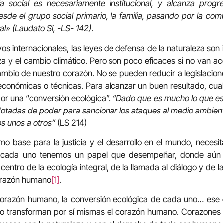
ía social es necesariamente institucional, y alcanza progre
de el grupo social primario, la familia, pasando por la comu
nal» (Laudato Si, -LS- 142)
.
tivos internacionales, las leyes de defensa de la naturaleza so
za y el cambio climático. Pero son poco eficaces si no van 
ambio de nuestro corazón. No se pueden reducir a legislaciones
económicas o técnicas. Para alcanzar un buen resultado, cu
or una “conversión ecológica”.
“Dado que es mucho lo que est
 dotadas de poder para sancionar los ataques al medio ambie
s unos a otros”
(LS 214)
omo base para la justicia y el desarrollo en el mundo, necesi
 y cada uno tenemos un papel que desempeñar, donde aún
 centro de la ecología integral, de la llamada al diálogo y de l
corazón humano
[1]
.
corazón humano, la conversión ecológica de cada uno… ese 
 no transforman por sí mismas el corazón humano. Corazones