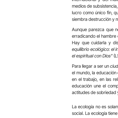
medios de subsistencia
lucro como único fin, q
siembra destrucción y m
Aunque parezca que no 
erradicando el hambre e
Hay que cuidarla y dis
equilibrio ecológico: el
el espiritual con Dios”
(L
Para llegar a ser un
ciu
el mundo, la educación e
en el trabajo, en las r
educación une el compr
actitudes de sobriedad 
La ecología no es sola
social. La ecología tie