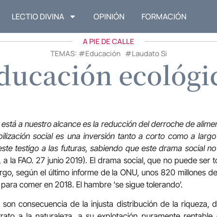
LECTIO DIVINA
OPINIÓN
FORMACIÓN
A PIE DE CALLE
TEMAS: #
Educación
#
Laudato Si
ducación ecológi
está a nuestro alcance es la reducción del derroche de alimen
bilización social es una inversión tanto a corto como a larg
te testigo a las futuras, sabiendo que este drama social n
 a la FAO. 27 junio 2019). El drama social, que no puede ser 
rgo, según el último informe de la ONU, unos 820 millones d
 para comer en 2018. El hambre ‘se sigue tolerando’.
son consecuencia de la injusta distribución de la riqueza, de
trato a la naturaleza, a su explotación puramente rentable 