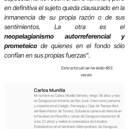
en definitiva el sujeto queda clausurado en la
inmanencia de su propia razón o de sus
sentimientos.
La otra es el
neopelagianismo autorreferencial y
prometeico
de quienes en el fondo sólo
confían en sus propias fuerzas”
.
Este artículo se ha leído 865
veces.
Carlos Munilla
Mi nombre es Carlos Munilla Serrano, tengo 38 años y nací
en Zaragoza en el barrio de San José. Crecí como persona
y creyente en el Colegio, Parroquia y Club de Tiempo libre
del Buen Pastor de Torrero. Estudie la carrera de Historia en
la Facultad de Filosofía y Letras de Zaragoza (desde los 18
a los 22 años) y realice la Licenciatura de Estudios
Eclesiásticos en el Seminario Metropolitano de Zaragoza