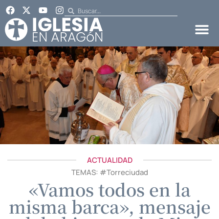
ACTUALIDAD
TEMAS: #
Torreciudad
«Vamos todos en la
misma barca», mensaje