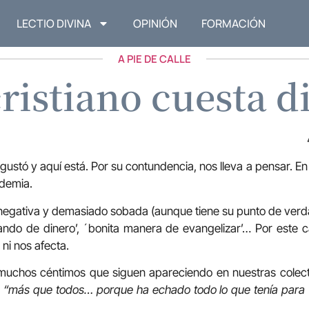
LECTIO DIVINA
OPINIÓN
FORMACIÓN
A PIE DE CALLE
cristiano cuesta d
 gustó y aquí está. Por su contundencia, nos lleva a pensar. 
demia.
negativa y demasiado sobada (aunque tiene su punto de verdad)
blando de dinero’, ´bonita manera de evangelizar’… Por este c
 ni nos afecta.
muchos céntimos que siguen apareciendo en nuestras colec
n
“más que todos… porque ha echado todo lo que tenía para v
o…