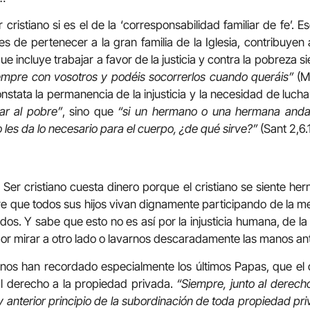
 cristiano si es el de la ‘corresponsabilidad familiar de fe’
es de pertenecer a la gran familia de la Iglesia, contribuyen 
e incluye trabajar a favor de la justicia y contra la pobreza 
iempre con vosotros y podéis socorrerlos cuando queráis”
(Mc
nstata la permanencia de la injusticia y la necesidad de luchar
jar al pobre”
, sino que
“si un hermano o una hermana anda
 les da lo necesario para el cuerpo, ¿de qué sirve?”
(Sant 2,6.
 Ser cristiano cuesta dinero porque el cristiano se siente h
e que todos sus hijos vivan dignamente participando de la m
dos. Y sabe que esto no es así por la injusticia humana, de l
por mirar a otro lado o lavarnos descaradamente las manos ante
o nos han recordado especialmente los últimos Papas, que el
al derecho a la propiedad privada.
“Siempre, junto al derech
 anterior principio de la subordinación de toda propiedad pri