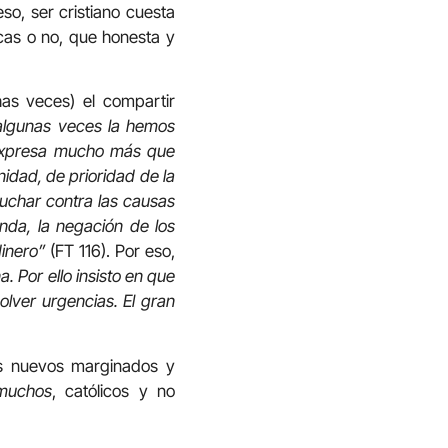
eso, ser cristiano cuesta
icas o no, que honesta y
has veces) el compartir
 algunas veces la hemos
 expresa mucho más que
idad, de prioridad de la
luchar contra las causas
enda, la negación de los
dinero”
(FT 116). Por eso,
. Por ello insisto en que
olver urgencias. El gran
os nuevos marginados y
muchos
, católicos y no