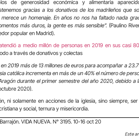
plos de generosidad económica y alimentaria apareci
stenemos gracias a los donativos de los madrileños que so
 merece un homenaje. En años no nos ha faltado nada grac
momentos más duros, la gente es más sensible”.
(Paulino Rive
dor popular en Madrid).
atendió a medio millón de personas en 2019 en sus casi 800
todo a través de donativos y colectas
ó en 2019 más de 13 millones de euros para acompañar a 23.7
glesia católica incrementa en más de un 40% el número de perso
e Aragón durante el primer semestre del año 2020, debido a 
octubre 2020).
ón, ni solamente en acciones de la iglesia, sino siempre, ser 
istiana y social, ternura y misericordia.
Barrajón. VIDA NUEVA. N° 3195. 10-16 oct 20
Este ar