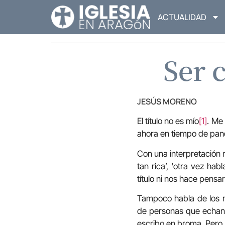
ACTUALIDAD
Ser 
JESÚS MORENO
El título no es mío
[1]
. Me
ahora en tiempo de pan
Con una interpretación 
tan rica’, ‘otra vez ha
título ni nos hace pensar
Tampoco habla de los 
de personas que echa
escribo en broma. Per