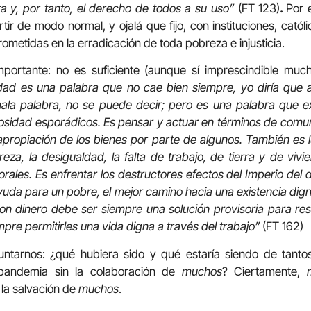
rra y, por tanto, el derecho de todos a su uso”
(FT 123)
.
Por 
tir de modo normal, y ojalá que fijo, con instituciones, catól
metidas en la erradicación de toda pobreza e injusticia.
importante: no es suficiente (aunque sí imprescindible muc
idad es una palabra que no cae bien siempre, yo diría que
ala palabra, no se puede decir; pero es una palabra que
sidad esporádicos. Es pensar y actuar en términos de comun
apropiación de los bienes por parte de algunos. También es 
reza, la desigualdad, la falta de trabajo, de tierra y de vivi
rales. Es enfrentar los destructores efectos del Imperio del 
yuda para un pobre, el mejor camino hacia una existencia digna
n dinero debe ser siempre una solución provisoria para res
mpre permitirles una vida digna a través del trabajo”
(FT 162)
ntarnos: ¿qué hubiera sido y qué estaría siendo de tant
pandemia sin la colaboración de
muchos
? Ciertamente,
 la salvación de
muchos
.