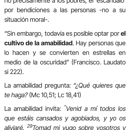
no precisamente a los pobres, el ‘escándalo’
por bendiciones a las personas -no a su
situación moral-.
“Sin embargo, todavía es posible optar por
el
cultivo de la amabilidad
. Hay personas que
lo hacen y se convierten en estrellas en
medio de la oscuridad” (Francisco. Laudato
si 222).
La amabilidad pregunta:
“¿Qué quieres que
te haga?
(Mc 10,51; Lc 18,41)
“
La amabilidad invita:
Venid a mí todos los
que estáis cansados y agobiados, y yo os
29
aliviaré.
Tomad mi yugo sobre vosotros y