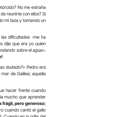
retorcido? No me extraña
e reunirte con ellos? Si
ndo mi taza y tomando un
 las dificultades -me ha
s dije que era yo quien
i andando sobre el agua»
.
e!
has dudado?»
Pedro era
mar de Galilea; aquella
 que hacer frente cuando
enía mucho que aprender
a frágil, pero generoso
;
o cuando cantó el gallo
 Cuando en la orilla del