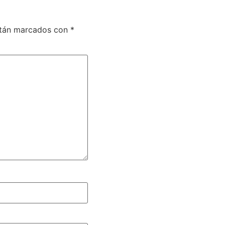
stán marcados con
*