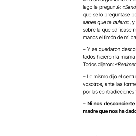
lago le pregunté:
«Simó
que se lo preguntase p
sabes que te quiero»
, 
sobre la que edificase mi
manos el timón de mi ba
– Y se quedaron descon
todos hicieron la misma
Todos dijeron:
«Realment
– Lo mismo dijo el centu
vosotros, ante las torm
por las contradicciones
–
Ni nos desconcierte 
madre que nos ha dado 