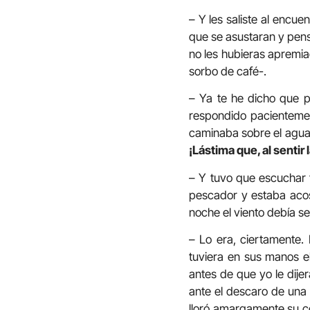
– Y les saliste al encu
que se asustaran y pens
no les hubieras apremia
sorbo de café-.
– Ya te he dicho que pr
respondido pacientemen
caminaba sobre el agua,
¡Lástima que, al sentir
– Y tuvo que escuchar 
pescador y estaba acos
noche el viento debía se
– Lo era, ciertamente. 
tuviera en sus manos e
antes de que yo le dije
ante el descaro de una
lloró amargamente su co