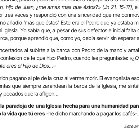
n, hijo de Juan, ¿me amas más que éstos?»
(Jn 21, 15-17)
, e
or tres veces y respondió con una sinceridad que me conmov
y no añadió ‘más que éstos’. Este era el Pedro que ya estaba m
 Iglesia. Yo sabía que, a pesar de sus defectos e inicial falta 
rca, porque aprendió que, como yo, debía servir sin esperar a
certados al subirte a la barca con Pedro de la mano y amai
 confesión de fe que hizo Pedro, cuando les preguntaste:
«¿Q
e eres el Hijo de Dios…»
rión pagano al pie de la cruz al verme morir. El evangelista es
entas que siempre zarandean la barca de la Iglesia, me sintái
 y pecados que la afligen…
la paradoja de una Iglesia hecha para una humanidad para
la vida que tú eres
-he dicho marchando a pagar los cafés-.
Este ar