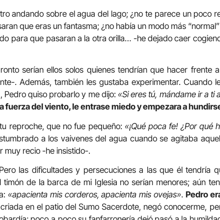
entro andando sobre el agua del lago; ¿no te parece un poco 
aran que eras un fantasma; ¿no había un modo más “normal” d
do para que pasaran a la otra orilla… -he dejado caer cogie
onto serían ellos solos quienes tendrían que hacer frente a
te-. Además, también les gustaba experimentar. Cuando le
 Pedro quiso probarlo y me dijo:
«Si eres tú, mándame ir a t
 la fuerza del viento, le entrase miedo y empezara a hundirs
tu reproche, que no fue pequeño:
«¡Qué poca fe! ¿Por qué 
tumbrado a los vaivenes del agua cuando se agitaba aquel 
r muy recio -he insistido-.
Pero las dificultades y persecuciones a las que él tendría
l timón de la barca de mi Iglesia no serían menores; aún t
ra:
«apacienta mis corderos, apacienta mis ovejas»
.
Pedro er
 criada en el patio del Sumo Sacerdote, negó conocerme, per
bardía; poco a poco su fanfarronería dejó pasó a la humildad.