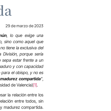
da
29 de marzo de 2023
mún
, lo que exige una
jo, sino como aquel que
o tiene la exclusiva del
División, porque sería
e sepa estar frente a un
, maduro y con capacidad
 para el obispo, y no es
 madurez compartida
”
,
rsidad de Valencia)
[1]
.
ar la relación entre los
relación entre todos, sin
d y madurez compartida.