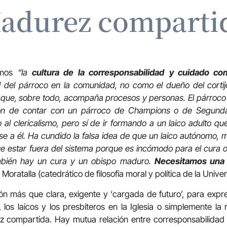
adurez comparti
tamos
“la
cultura de la corresponsabilidad
y cuidado co
l del párroco en la comunidad, no como el dueño del corti
 que, sobre todo, acompaña procesos y personas. El párroco n
ión de contar con un párroco de Champions o de Segunda 
 al clericalismo, pero sí de ir formando a un laico adulto qu
se a él. Ha cundido la falsa idea de que un laico autónomo
que estar fuera del sistema porque es incómodo para el cura o
también hay un cura y un obispo maduro.
Necesitamos una
oratalla (catedrático de filosofía moral y política de la Unive
 más que clara, exigente y ‘cargada de futuro’, para expres
, los laicos y los presbíteros en la Iglesia o simplemente la 
ez compartida. Hay mutua relación entre corresponsabilida