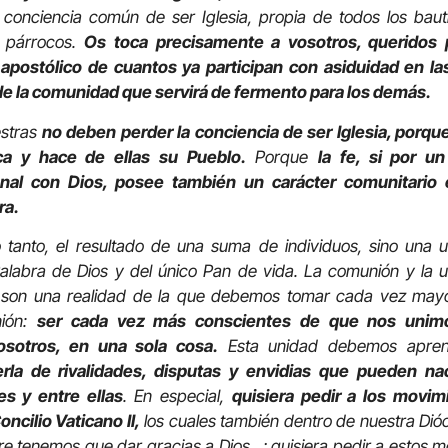
a conciencia común de ser Iglesia, propia de todos los baut
s párrocos.
Os toca precisamente a vosotros, queridos 
y apostólico de cuantos ya participan con asiduidad en la
de la comunidad que servirá de fermento para los demás.
estras
no deben perder la conciencia de ser Iglesia, porque
ca y hace de ellas su Pueblo.
Porque
la fe, si por u
al con Dios, posee también un carácter comunitario 
ra.
lo tanto, el resultado de una suma de individuos, sino una 
alabra de Dios y del único Pan de vida. La comunión y la u
, son una realidad de la que debemos tomar cada vez mayor
nión:
ser cada vez más conscientes de que nos unimo
osotros, en una sola cosa.
Esta unidad debemos apren
erla de rivalidades, disputas y envidias que pueden na
s y entre ellas
. En especial,
quisiera pedir a los movi
ncilio Vaticano II,
los cuales también dentro de nuestra Dió
e tenemos que dar gracias a Dios…; quisiera pedir a estos m