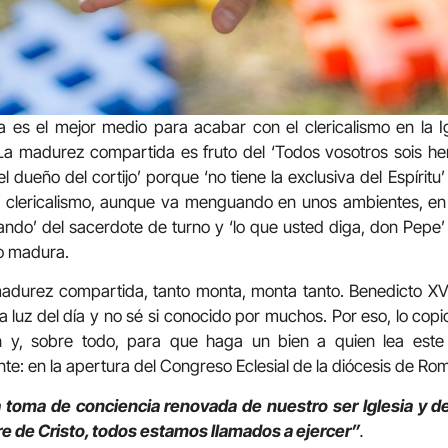
s el mejor medio para acabar con el clericalismo en la Igl
 La madurez compartida es fruto del ‘Todos vosotros sois he
l dueño del cortijo’ porque ‘no tiene la exclusiva del Espíritu
l clericalismo, aunque va menguando en unos ambientes, en
ando’ del sacerdote de turno y ‘lo que usted diga, don Pepe’ d
o madura.
adurez compartida, tanto monta, monta tanto. Benedicto XVI
 luz del día y no sé si conocido por muchos. Por eso, lo co
n y, sobre todo, para que haga un bien a quien lea este 
te: en la apertura del Congreso Eclesial de la diócesis de R
 toma de conciencia renovada de nuestro ser Iglesia y de
e de Cristo, todos estamos llamados a ejercer”
.