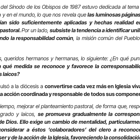
 del Sínodo de los Obispos de 1987 estuvo dedicada al tema 
sia y en el mundo, lo que nos revela que
las luminosas páginas
ían sido suficientemente aplicadas y hechas realidad e
 pastoral.
Por un lado,
subsiste la tendencia a identificar uni
dando la responsabilidad común
, la misión común del Puebl
 queridos hermanos y hermanas, lo siguiente: ¿En qué pun
 qué medida se reconoce y favorece la corresponsabili
s laicos?
lsó a la diócesis a
convertirse cada vez más en Iglesia viva
 la acción coordinada y responsable de todos sus compone
tiempo, mejorar el planteamiento pastoral, de forma que, res
agrado y laicos,
se promueva gradualmente la correspons
e Dios. Ello exige un cambio de mentalidad, particularmen
considerar a éstos ‘colaboradores’ del clero a recono
er y de la acción de la Iglesia, favoreciendo la consolidac