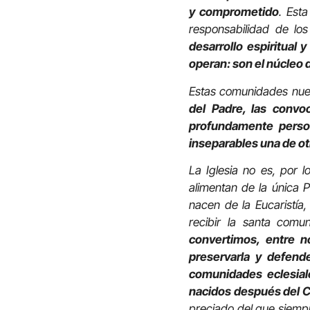
y comprometido
. Est
responsabilidad de lo
desarrollo espiritual 
operan: son el núcleo 
Estas comunidades nu
del Padre, las convo
profundamente person
inseparables una de ot
La Iglesia no es, por 
alimentan de la única P
nacen de la Eucaristía
recibir la santa comu
convertimos, entre n
preservarla y defend
comunidades eclesiale
nacidos después del Co
preciado del que siempr