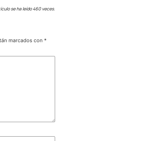
ículo se ha leído 460 veces.
stán marcados con
*