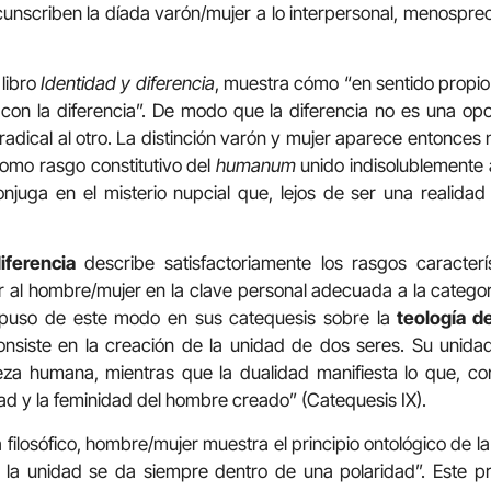
unscriben la díada varón/mujer a lo interpersonal, menospreci
 libro
Identidad y diferencia
, muestra cómo “en sentido propio e
 la diferencia”. De modo que la diferencia no es una oposi
 radical al otro. La distinción varón y mujer aparece entonces
como rasgo constitutivo del
humanum
unido indisolublemente a
onjuga en el misterio nupcial que, lejos de ser una realidad
diferencia
describe satisfactoriamente los rasgos caracterí
al hombre/mujer en la clave personal adecuada a la categor
expuso de este modo en sus catequesis sobre la
teología d
nsiste en la creación de la unidad de dos seres. Su unidad
eza humana, mientras que la dualidad manifiesta lo que, co
dad y la feminidad del hombre creado” (Catequesis IX).
filosófico, hombre/mujer muestra el principio ontológico de l
, la unidad se da siempre dentro de una polaridad”. Este p