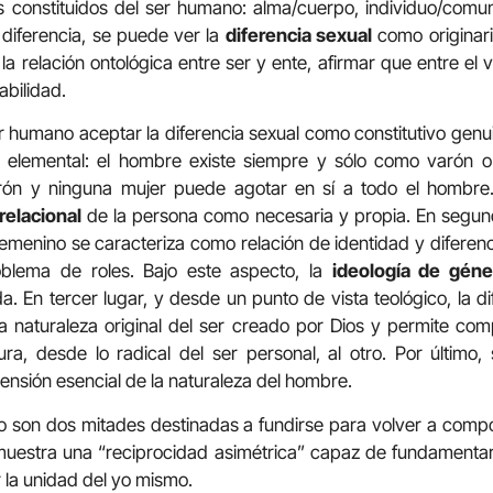
os constituidos del ser humano: alma/cuerpo, individuo/comu
a diferencia, se puede ver la
diferencia sexual
como originari
la relación ontológica entre ser y ente, afirmar que entre el
abilidad.
 humano aceptar la diferencia sexual como constitutivo genu
ón elemental: el hombre existe siempre y sólo como varón 
rón y ninguna mujer puede agotar en sí a todo el hombr
relacional
de la persona como necesaria y propia. En segundo
 femenino se caracteriza como relación de identidad y diferen
oblema de roles. Bajo este aspecto, la
ideología de géne
da. En tercer lugar, y desde un punto de vista teológico, la d
a naturaleza original del ser creado por Dios y permite com
a, desde lo radical del ser personal, al otro. Por último,
ensión esencial de la naturaleza del hombre.
o son dos mitades destinadas a fundirse para volver a compo
muestra una “reciprocidad asimétrica” capaz de fundamentar
 la unidad del yo mismo.