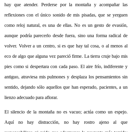
hay que atender. Perderse por la montaña y acompañar las
reflexiones con el
ú
nico sonido de mis pisadas, que se yerguen
como reloj natural, es una de ellas. No es un gesto de evasi
ó
n,
aunque podr
í
a parecerlo desde fuera, sino una forma radical de
volver. Volver a un centro, si es que hay tal cosa, o al menos al
eco de algo que alguna vez pareci
ó
firme. La tierra cruje bajo mis
pies como si despertara con cada paso. El aire fr
í
o, indiferente y
antiguo, atraviesa mis pulmones y desplaza los pensamientos sin
sentido, dejando s
ó
lo aquellos que han esperado, pacientes, a un
lienzo adecuado para aflorar.
El silencio de la montaña no es vacuo; act
ú
a como un espejo.
Aqu
í
no hay distracci
ó
n, no hay rostro ajeno al que