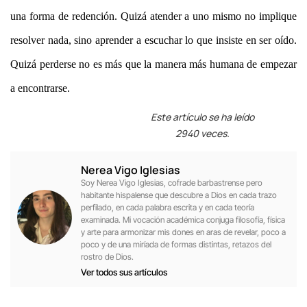
una forma de redenci
ó
n. Quizá
atender a uno mismo no implique
resolver nada, sino aprender a escuchar lo que insiste en ser o
í
do.
Quizá
perderse no es m
á
s que la manera m
á
s humana de empezar
a encontrarse.
Este artículo se ha leído
2940 veces.
Nerea Vigo Iglesias
Soy Nerea Vigo Iglesias, cofrade barbastrense pero
habitante hispalense que descubre a Dios en cada trazo
perfilado, en cada palabra escrita y en cada teoría
examinada. Mi vocación académica conjuga filosofía, física
y arte para armonizar mis dones en aras de revelar, poco a
poco y de una miríada de formas distintas, retazos del
rostro de Dios.
Ver todos sus artículos