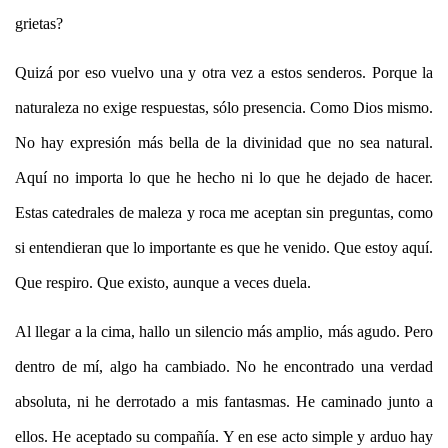
grietas?
Quiz
á
por eso vuelvo una y otra vez a estos senderos. Porque la
naturaleza no exige respuestas, s
ó
lo presencia. Como Dios mismo.
No hay expresi
ón má
s bella de la divinidad que no sea natural.
Aqu
í
no importa lo que he hecho ni lo que he dejado de hacer.
Estas catedrales de maleza y roca me aceptan sin preguntas, como
si entendieran que lo importante es que he venido. Que estoy aqu
í
.
Que respiro. Que existo, aunque a veces duela.
Al llegar a la cima, hallo un silencio m
á
s amplio, m
á
s agudo. Pero
dentro de m
í
, algo ha cambiado. No he encontrado una verdad
absoluta, ni he derrotado a mis fantasmas. He caminado junto a
ellos. He aceptado su compañía. Y en ese acto simple y arduo hay