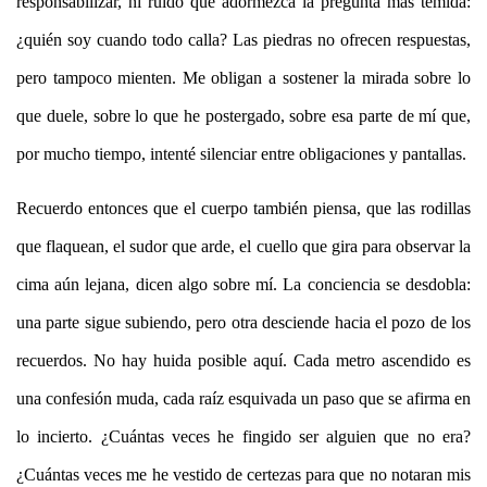
responsabilizar, ni ruido que adormezca la pregunta m
á
s temida:
¿
quié
n soy cuando todo calla? Las piedras no ofrecen respuestas,
pero tampoco mienten. Me obligan a sostener la mirada sobre lo
que duele, sobre lo que he postergado, sobre esa parte de m
í
que,
por mucho tiempo, intent
é
silenciar entre obligaciones y pantallas.
Recuerdo entonces que el cuerpo tambi
é
n piensa, que las rodillas
que flaquean, el sudor que arde, el cuello que gira para observar la
cima a
ú
n lejana, dicen algo sobre m
í
. La conciencia se desdobla:
una parte sigue subiendo, pero otra desciende hacia el pozo de los
recuerdos. No hay huida posible aqu
í
. Cada metro ascendido es
una confesi
ó
n muda, cada ra
í
z esquivada un paso que se afirma en
lo incierto. ¿
Cuá
ntas veces he fingido ser alguien que no era?
¿
Cuá
ntas veces me he vestido de certezas para que no notaran mis