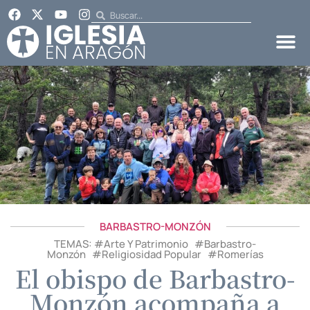
BARBASTRO-MONZÓN
TEMAS: #
Arte Y Patrimonio
#
Barbastro-
Monzón
#
Religiosidad Popular
#
Romerías
El obispo de Barbastro-
Monzón acompaña a