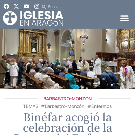
BARBASTRO-MONZÓN
TEMAS: #
Barbastro-Monzón
#
Enfermos
Binéfar acogió la
celebración de la