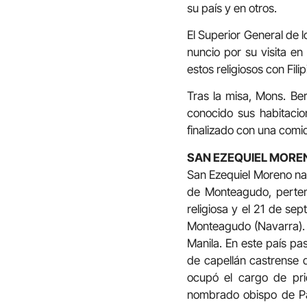
su país y en otros.
El Superior General de l
nuncio por su visita en
estos religiosos con Filip
Tras la misa, Mons. Be
conocido sus habitacio
finalizado con una com
SAN EZEQUIEL MORE
San Ezequiel Moreno naci
de Monteagudo, perten
religiosa y el 21 de se
Monteagudo (Navarra). P
Manila. En este país pa
de capellán castrense d
ocupó el cargo de pr
nombrado obispo de Pa