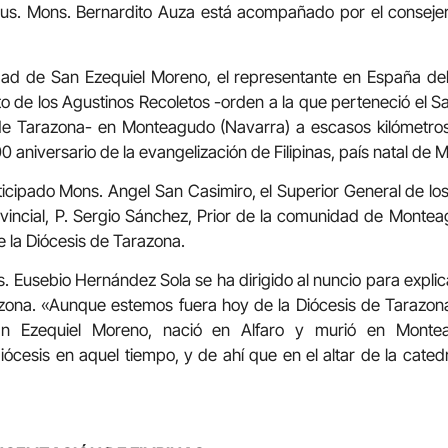
us. Mons. Bernardito Auza está acompañado por el conseje
vidad de San Ezequiel Moreno, el representante en España de
to de los Agustinos Recoletos -orden a la que perteneció el S
de Tarazona- en Monteagudo (Navarra) a escasos kilómetro
aniversario de la evangelización de Filipinas, país natal de 
rticipado Mons. Angel San Casimiro, el Superior General de los
ovincial, P. Sergio Sánchez, Prior de la comunidad de Monteag
e la Diócesis de Tarazona.
ns. Eusebio Hernández Sola se ha dirigido al nuncio para explica
azona. «Aunque estemos fuera hoy de la Diócesis de Tarazona
an Ezequiel Moreno, nació en Alfaro y murió en Monte
iócesis en aquel tiempo, y de ahí que en el altar de la cated