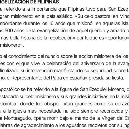
GELIZACIÓN DE FILIPINAS
a referido a la importancia que Filipinas tuvo para San Ezequi
an misionero» en el país asiático. «Su celo pastoral en Min
sbordante durante los 16 años que misionó en aquellas isl
s 500 años de la evangelización de aquel querido y amado p
a más bella historia de la recolección» por lo que es «oportun
 misionero».
 el conocimiento del nuncio sobre la acción misionera de lo
rés con el que vive la celebración del aniversario de la evan
inalizado su intervención manifestando su seguridad sobre la
pino, el Representante del Papa en España» presida su fiesta.
apostólico se ha referido a la figura de San Ezequiel Moreno,
estacado su celo misionero y sus grandes iniciativas en la mi
Colombia -donde fue obispo-, «tan grandes como su corazó
a a la iglesia más necesitada ha sido siempre reconocida 
 a Monteagudo, «para morir bajo el manto de la Virgen del C
abras de agradecimiento a los agustinos recoletos por su in