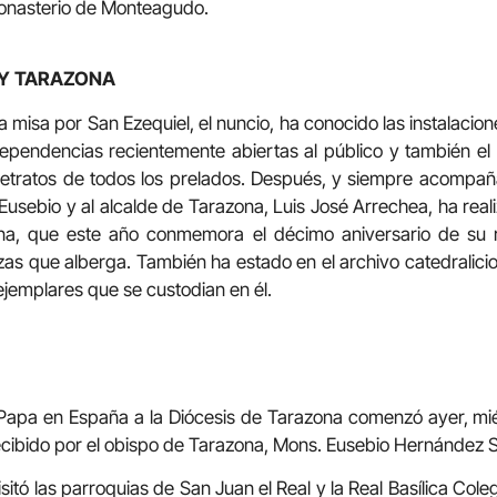
 Monasterio de Monteagudo.
Y
TARAZONA
 misa por San Ezequiel, el nuncio, ha conocido las instalacion
ependencias recientemente abiertas al público y también el
retratos de todos los prelados. Después, y siempre acompañ
 Eusebio y al alcalde de Tarazona, Luis José Arrechea, ha real
ona, que este año conmemora el décimo aniversario de su 
zas que alberga. También ha estado en el archivo catedrali
ejemplares que se custodian en él.
l Papa en España a la Diócesis de Tarazona comenzó ayer, mi
cibido por el obispo de Tarazona, Mons. Eusebio Hernández S
visitó las parroquias de San Juan el Real y la Real Basílica Col