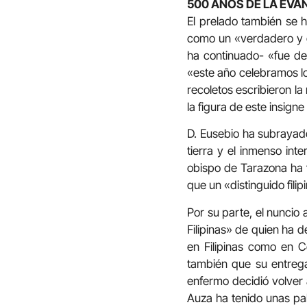
500 AÑOS DE LA EVAN
El prelado también se h
como un «verdadero y gr
ha continuado- «fue de
«este año celebramos lo
recoletos escribieron l
la figura de este insigne
D. Eusebio ha subrayado
tierra y el inmenso inte
obispo de Tarazona ha f
que un «distinguido fili
Por su parte, el nuncio 
Filipinas» de quien ha d
en Filipinas como en 
también que su entreg
enfermo decidió volver
Auza ha tenido unas pal