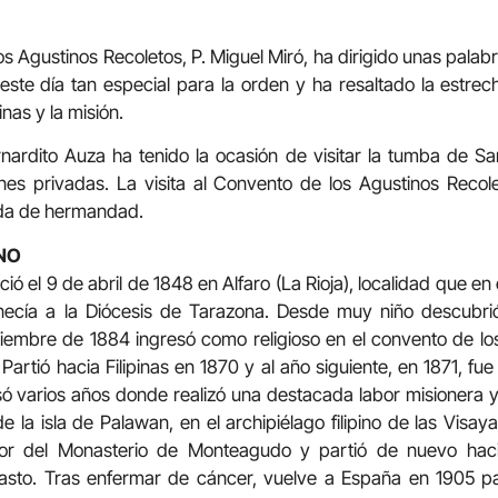
os Agustinos Recoletos, P. Miguel Miró, ha dirigido unas pala
 este día tan especial para la orden y ha resaltado la estrec
inas y la misión.
rnardito Auza ha tenido la ocasión de visitar la tumba de S
nes privadas. La visita al Convento de los Agustinos Rec
ida de hermandad.
NO
ó el 9 de abril de 1848 en Alfaro (La Rioja), localidad que en 
ecía a la Diócesis de Tarazona. Desde muy niño descubrió
ptiembre de 1884 ingresó como religioso en el convento de lo
artió hacia Filipinas en 1870 y al año siguiente, en 1871, f
só varios años donde realizó una destacada labor misionera y
e la isla de Palawan, en el archipiélago filipino de las Visay
ior del Monasterio de Monteagudo y partió de nuevo hac
sto. Tras enfermar de cáncer, vuelve a España en 1905 pa