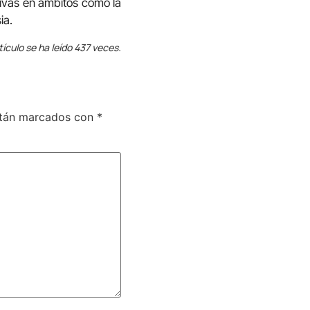
ivas en ámbitos como la
ia.
tículo se ha leído 437 veces.
stán marcados con
*