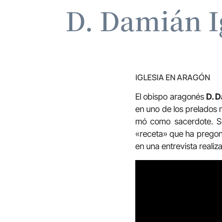
D. Damián I
IGLESIA EN ARAGÓN
El obispo aragonés
D. 
en uno de los prelados má
mó como sa­cer­do­te.
«receta» que ha prego
en una entrevista realiz