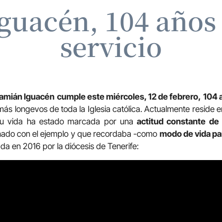
guacén, 104 años 
servicio
Damián Iguacén
cumple este miércoles, 12 de febrero,
104 
s lon­ge­vos de toda la Igle­sia ca­tó­li­ca. Actualmente re­si­de 
 Su vida ha estado marcada por una
actitud constante de 
nado con el ejemplo y que recordaba -como
modo de vida par
ada en 2016 por la diócesis de Tenerife: