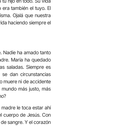
tu hijo en todo. Su vida
 era también el tuyo. El
misma. Ojalá que nuestra
vida haciendo siempre el
re. Nadie ha amado tanto
adre. María ha quedado
as saladas. Siempre es
 se dan circunstancias
no muere ni de accidente
un mundo más justo, más
ho?
 madre le toca estar ahí
 el cuerpo de Jesús. Con
o de sangre. Y el corazón