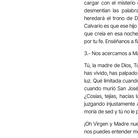
cargar con el misterio
desmentían las palabra
heredará el trono de D
Calvario es que ese hij
que creía en esa noche
por tu fe. Enséñanos a 
3.- Nos acercamos a Marí
Tú, la madre de Dios, Tú
has vivido, has palpado 
luz. Qué limitada cuand
cuando murió San José
¿Cosías, tejías, hacía
juzgando injustamente a
moría de sed y tú no le
¡Oh Virgen y Madre nues
nos puedes entender mej