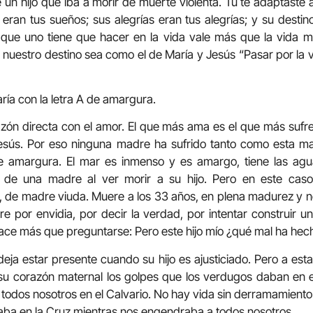
un hijo que iba a morir de muerte violenta. Tú te adaptaste a 
 eran tus sueños; sus alegrías eran tus alegrías; y su destino
o que uno tiene que hacer en la vida vale más que la vida 
 nuestro destino sea como el de María y Jesús “Pasar por la 
ía con la letra A de amargura.
razón directa con el amor. El que más ama es el que más suf
Jesús. Por eso ninguna madre ha sufrido tanto como esta m
 amargura. El mar es inmenso y es amargo, tiene las agu
to de una madre al ver morir a su hijo. Pero en este caso
co, de madre viuda. Muere a los 33 años, en plena madurez y 
e por envidia, por decir la verdad, por intentar construir 
ce más que preguntarse: Pero este hijo mío ¿qué mal ha hec
eja estar presente cuando su hijo es ajusticiado. Pero a esta
n su corazón maternal los golpes que los verdugos daban en
a todos nosotros en el Calvario. No hay vida sin derramamient
aba en la Cruz mientras nos engendraba a todos nosotros.