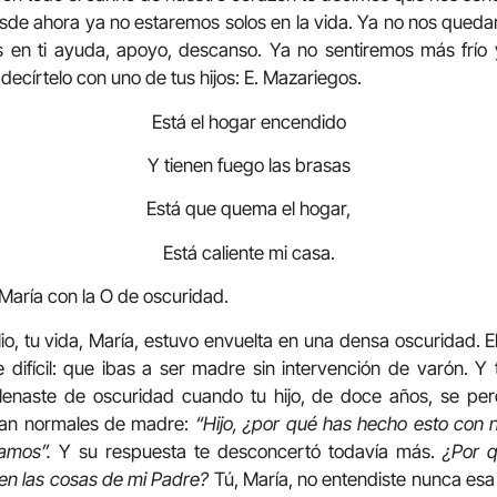
sde ahora ya no estaremos solos en la vida. Ya no nos qued
 en ti ayuda, apoyo, descanso. Ya no sentiremos más frío 
 decírtelo con uno de tus hijos: E. Mazariegos.
Está el hogar encendido
Y tienen fuego las brasas
Está que quema el hogar,
Está caliente mi casa.
ría con la O de oscuridad.
io, tu vida, María, estuvo envuelta en una densa oscuridad. E
ifícil: que ibas a ser madre sin intervención de varón. Y t
 llenaste de oscuridad cuando tu hijo, de doce años, se pe
, tan normales de madre:
“Hijo, ¿por qué has hecho esto con 
bamos”.
Y su respuesta te desconcertó todavía más.
¿Por 
 en las cosas de mi Padre?
Tú, María, no entendiste nunca esa 