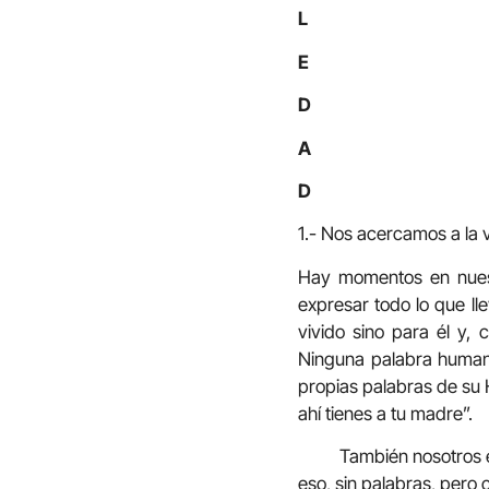
L
E
D
A
D
1.- Nos acercamos a la vi
Hay momentos en nuest
expresar todo lo que lle
vivido sino para él y, 
Ninguna palabra humana
propias palabras de su H
ahí tienes a tu madre”.
También nosotros esta
eso, sin palabras, pero