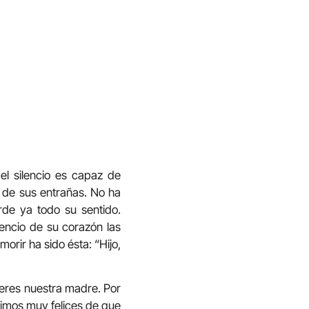
l silencio es capaz de
jo de sus entrañas. No ha
erde ya todo su sentido.
encio de su corazón las
orir ha sido ésta: “Hijo,
res nuestra madre. Por
timos muy felices de que