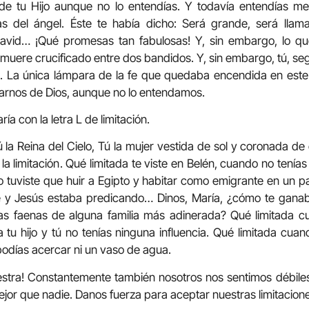
 de tu Hijo aunque no lo entendías. Y todavía entendías 
s del ángel. Éste te había dicho: Será grande, será llamad
avid… ¡Qué promesas tan fabulosas! Y, sin embargo, lo qu
o muere crucificado entre dos bandidos. Y, sin embargo, tú, se
. La única lámpara de la fe que quedaba encendida en este
fiarnos de Dios, aunque no lo entendamos.
a con la letra L de limitación.
 la Reina del Cielo, Tú la mujer vestida de sol y coronada de e
la limitación. Qué limitada te viste en Belén, cuando no tenías
o tuviste que huir a Egipto y habitar como emigrante en un pa
 y Jesús estaba predicando… Dinos, María, ¿cómo te ganab
s las faenas de alguna familia más adinerada? Qué limitada 
 tu hijo y tú no tenías ninguna influencia. Qué limitada cuan
 podías acercar ni un vaso de agua.
tra! Constantemente también nosotros nos sentimos débiles,
or que nadie. Danos fuerza para aceptar nuestras limitacione