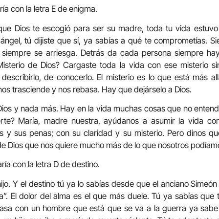
a con la letra E de enigma.
e Dios te escogió para ser su madre, toda tu vida estuvo e
ángel, tú dijiste que sí, ya sabías a qué te comprometías.
, siempre se arriesga. Detrás da cada persona siempre ha
 Misterio de Dios? Cargaste toda la vida con ese misterio s
 describirlo, de conocerlo. El misterio es lo que está más al
nos trasciende y nos rebasa. Hay que dejárselo a Dios.
 Dios y nada más. Hay en la vida muchas cosas que no entend
uerte? María, madre nuestra, ayúdanos a asumir la vida co
y sus penas; con su claridad y su misterio. Pero dinos que,
de Dios que nos quiere mucho más de lo que nosotros podíamo
a con la letra D de destino.
hijo. Y el destino tú ya lo sabías desde que el anciano Simeó
a”. El dolor del alma es el que más duele. Tú ya sabías que t
sa con un hombre que está que se va a la guerra ya sabe 