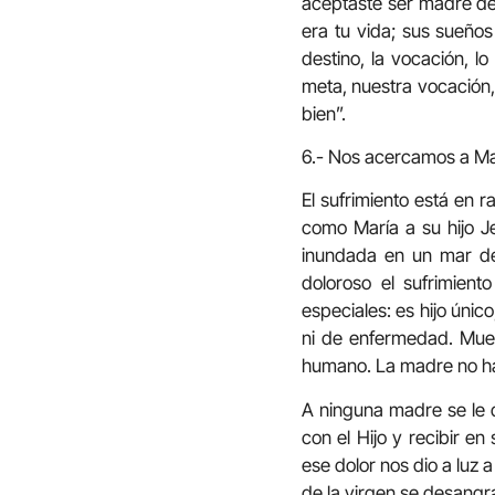
aceptaste ser madre de 
era tu vida; sus sueños
destino, la vocación, l
meta, nuestra vocación,
bien”.
6.- Nos acercamos a Mar
El sufrimiento está en 
como María a su hijo 
inundada en un mar de
doloroso el sufrimien
especiales: es hijo úni
ni de enfermedad. Muer
humano. La madre no ha
A ninguna madre se le d
con el Hijo y recibir e
ese dolor nos dio a luz 
de la virgen se desangr