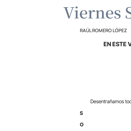
Viernes 
RAÚL ROMERO LÓPEZ
EN ESTE 
Desentrañamos toda la
S
O