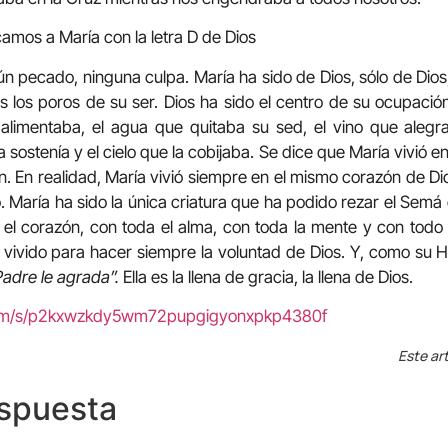
camos a María con la letra D de Dios
ún pecado, ninguna culpa. María ha sido de Dios, sólo de Dios
 los poros de su ser. Dios ha sido el centro de su ocupaci
 alimentaba, el agua que quitaba su sed, el vino que alegra
a sostenía y el cielo que la cobijaba. Se dice que María vivió e
n. En realidad, María vivió siempre en el mismo corazón de Dios
o. María ha sido la única criatura que ha podido rezar el Semá
el corazón, con toda el alma, con toda la mente y con todo 
vivido para hacer siempre la voluntad de Dios. Y, como su Hi
Padre le agrada”.
Ella es la llena de gracia, la llena de Dios.
.com/s/p2kxwzkdy5wm72pupgigyonxpkp4380f
Este art
espuesta