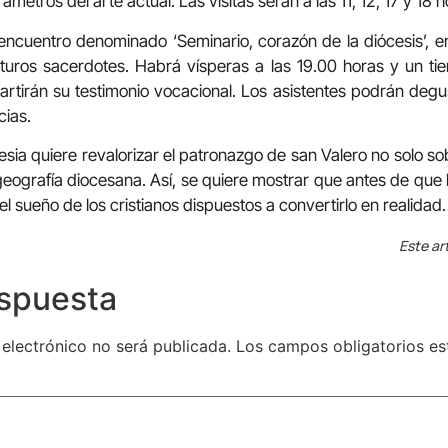
ámetros del arte actual. Las visitas serán a las 11, 12, 17 y 18
encuentro denominado ‘Seminario, corazón de la diócesis’, 
turos sacerdotes. Habrá vísperas a las 19.00 horas y un ti
rtirán su testimonio vocacional. Los asistentes podrán degu
ncias.
glesia quiere revalorizar el patronazgo de san Valero no solo so
 geografía diocesana. Así, se quiere mostrar que antes de que 
el sueño de los cristianos dispuestos a convertirlo en realidad.
Este ar
espuesta
 electrónico no será publicada.
Los campos obligatorios e