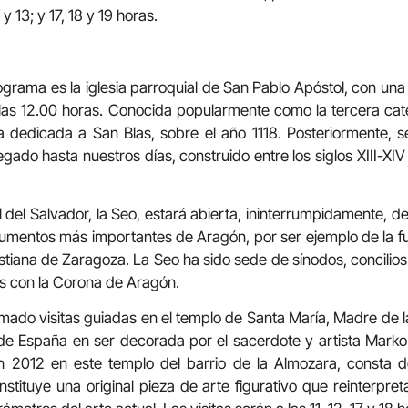
y 13; y 17, 18 y 19 horas.
ograma es la iglesia parroquial de San Pablo Apóstol, con una v
las 12.00 horas. Conocida popularmente como la tercera cat
 dedicada a San Blas, sobre el año 1118. Posteriormente, s
legado hasta nuestros días, construido entre los siglos XIII-X
l del Salvador, la Seo, estará abierta, ininterrumpidamente, 
umentos más importantes de Aragón, por ser ejemplo de la fusi
istiana de Zaragoza. La Seo ha sido sede de sínodos, concilio
s con la Corona de Aragón.
do visitas guiadas en el templo de Santa María, Madre de la 
 de España en ser decorada por el sacerdote y artista Marko 
n 2012 en este templo del barrio de la Almozara, consta d
tituye una original pieza de arte figurativo que reinterpreta 