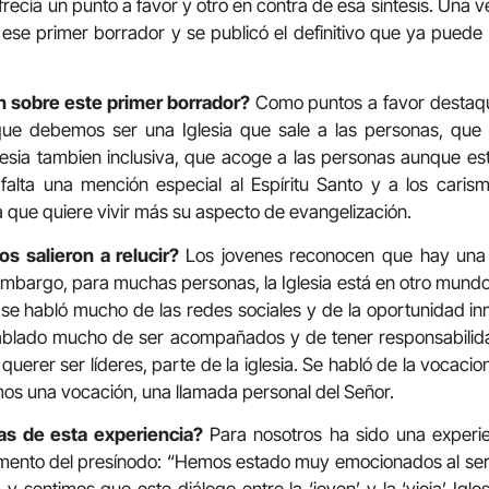
frecía un punto a favor y otro en contra de esa síntesis. Una 
 ese primer borrador y se publicó el definitivo que ya puede 
n sobre este primer borrador?
Como puntos a favor destaqué
rque debemos ser una Iglesia que sale a las personas, que 
sia tambien inclusiva, que acoge a las personas aunque est
alta una mención especial al Espíritu Santo y a los carisma
a que quiere vivir más su aspecto de evangelización.
s salieron a relucir?
Los jovenes reconocen que hay una
n embargo, para muchas personas, la Iglesia está en otro mundo
se habló mucho de las redes sociales y de la oportunidad in
hablado mucho de ser acompañados y de tener responsabili
querer ser líderes, parte de la iglesia. Se habló de la vocacio
emos una vocación, una llamada personal del Señor.
as de esta experiencia?
Para nosotros ha sido una experie
cumento del presínodo: “Hemos estado muy emocionados al se