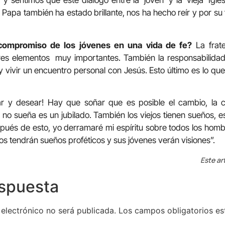
a y sentimos que este diálogo entre la ‘joven’ y la ‘vieja’ Igle
 Papa también ha estado brillante, nos ha hecho reír y por su
compromiso de los jóvenes en una vida de fe?
La frate
es elementos
muy importantes. También la responsabilidad,
; y vivir un encuentro personal con Jesús. Esto último es lo q
ar y desear! Hay que soñar que es posible el cambio, la 
no sueña es un jubilado. También los viejos tienen sueños, es
spués de esto, yo derramaré mi espíritu sobre todos los hombre
os tendrán sueños proféticos y sus jóvenes verán visiones”.
Este ar
espuesta
 electrónico no será publicada.
Los campos obligatorios e