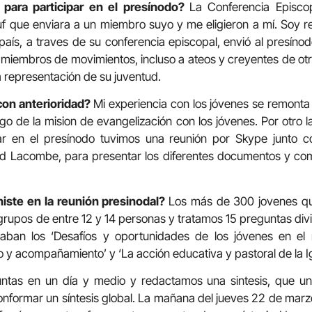
 para participar en el presínodo?
La Conferencia Episcop
que enviara a un miembro suyo y me eligieron a mí. Soy rel
ís, a traves de su conferencia episcopal, envió al presínod
s, miembros de movimientos, incluso a ateos y creyentes de ot
 representación de su juventud.
con anterioridad?
Mi experiencia con los jóvenes se remonta
de la mision de evangelización con los jóvenes. Por otro l
r en el presínodo tuvimos una reunión por Skype junto co
d Lacombe, para presentar los diferentes documentos y co
niste en la reunión presinodal?
Los más de 300 jovenes qu
grupos de entre 12 y 14 personas y tratamos 15 preguntas divi
aban los ‘Desafíos y oportunidades de los jóvenes en el m
 y acompañamiento’ y ‘La acción educativa y pastoral de la Igl
ntas en un día y medio y redactamos una sintesis, que un
onformar un síntesis global. La mañana del jueves 22 de ma