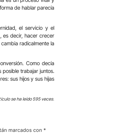
sia es un proceso vital y
 forma de hablar parecía
rnidad, el servicio y el
 es decir, hacer crecer
ue cambia radicalmente la
conversión. Como decía
 posible trabajar juntos.
s: sus hijos y sus hijas
tículo se ha leído 595 veces.
stán marcados con
*