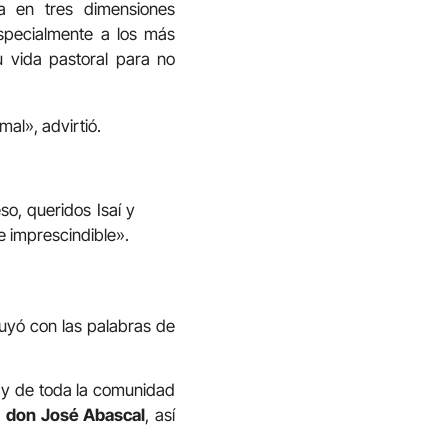
a en tres dimensiones
especialmente a los más
u vida pastoral para no
mal», advirtió.
o, queridos Isaí y
e imprescindible».
luyó con las palabras de
a y de toda la comunidad
y
don José Abascal
, así