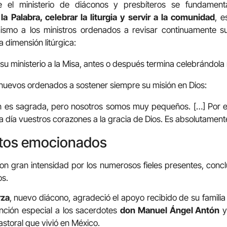
e el ministerio de diáconos y presbíteros se fundament
la Palabra, celebrar la liturgia y servir a la comunidad
, 
imismo a los ministros ordenados a revisar continuamente s
a dimensión litúrgica:
 su ministerio a la Misa, antes o después termina celebrándola 
 nuevos ordenados a sostener siempre su misión en Dios:
 es sagrada, pero nosotros somos muy pequeños. […] Por es
a día vuestros corazones a la gracia de Dios. Es absolutament
tos emocionados
con gran intensidad por los numerosos fieles presentes, conc
os.
rza
, nuevo diácono, agradeció el apoyo recibido de su famili
ción especial a los sacerdotes
don Manuel Ángel Antón
astoral que vivió en México.