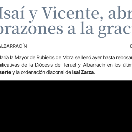
saí y Vicente, ab
orazones a la grac
 ALBARRACÍN
aría la Mayor de Rubielos de Mora se llenó ayer hasta rebosa
ficativas de la Diócesis de Teruel y Albarracín en los últ
serte
y la ordenación diaconal de
Isaí Zarza
.