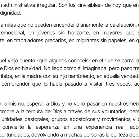
n administrativa irregular. Son los «invisibles» de hoy que e
 dignidad.
familias que no pueden encender diariamente la calefacción,
d emocional, en jóvenes sin horizonte, en mayores que
, en trabajadores precarios, en migrantes sin papeles, en q
el viejo cuento -que algunos conocéis- en el que se narra la
de Dios en Navidad. No llegó como él imaginaba, pero pasó tr
itaba, en la madre con su hijo hambriento, en aquella vendedo
zo comprender que lo había pasado a visitar tres veces, a
lo mismo, esperar a Dios y no verlo pasar en nuestros he
ombre a la ternura de Dios a través de sus voluntarios, per
y unidades pastorales, grupos apostólicos y movimientos y 
s convierte la esperanza en una experiencia real: ac
ortunidades, devolviendo a muchas personas la certeza de qu