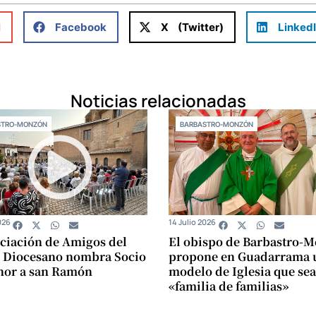
l
Facebook
X (Twitter)
Linked
Noticias relacionadas
STRO-MONZÓN
BARBASTRO-MONZÓN
026
14 Julio 2026
ciación de Amigos del
El obispo de Barbastro-
 Diocesano nombra Socio
propone en Guadarrama 
nor a san Ramón
modelo de Iglesia que sea
«familia de familias»