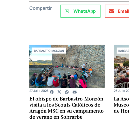
Compartir
WhatsApp
Emai
BARBASTRO-MONZÓN
BARBA
27 Julio 2026
26 Julio 2
El obispo de Barbastro-Monzón
La Aso
visita a los Scouts Católicos de
Museo
Aragón MSC en su campamento
de Ho
de verano en Sobrarbe