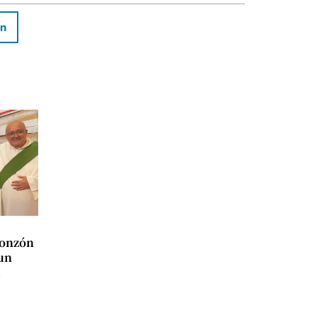
In
Monzón
un