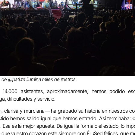
de @pati.te ilumina miles de rostros.
s 14.000 asistentes, aproximadamente, hemos podido esc
, dificultades y servicio.
 clarisa y murciana— ha grabado su historia en nuestros co
tido hemos salido igual que hemos entrado. Así terminaba: 
o. Esa es la mejor apuesta. Da igual la forma o el estado, lo im
 que vuestro corazón este siempre con Él. ¡Sed felices, que m