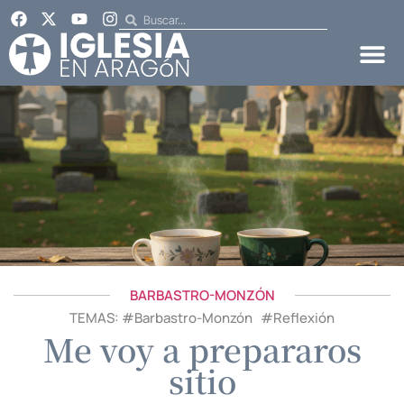
BARBASTRO-MONZÓN
TEMAS: #
Barbastro-Monzón
#
Reflexión
Me voy a prepararos
sitio