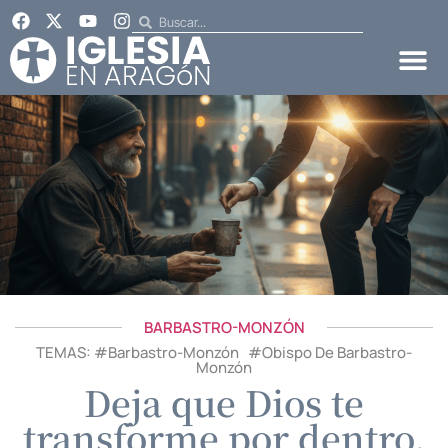
BARBASTRO-MONZÓN
TEMAS: #
Barbastro-Monzón
#
Obispo De Barbastro-
Monzón
Deja que Dios te
transforme por dentro.