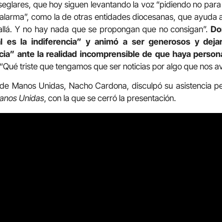
eglares, que hoy siguen levantando la voz “pidiendo no para
“alarma”, como la de otras entidades diocesanas, que ayuda a l
llá. Y no hay nada que se propongan que no consigan”.
Do
 es la indiferencia” y animó a ser generosos y deja
ticia” ante la realidad incomprensible de que haya perso
“Qué triste que tengamos que ser noticias por algo que nos a
o de Manos Unidas, Nacho Cardona, disculpó su asistencia per
anos Unidas
, con la que se cerró la presentación.