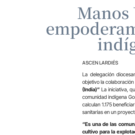
Manos 
empoderami
indí
ASCEN LARDIÉS
La delegación dioces
objetivo la colaboració
(India)”
La iniciativa, 
comunidad indígena Gond
calculan 1.175 beneficia
sanitarias en un proyect
“Es una de las comuni
cultivo para la explot