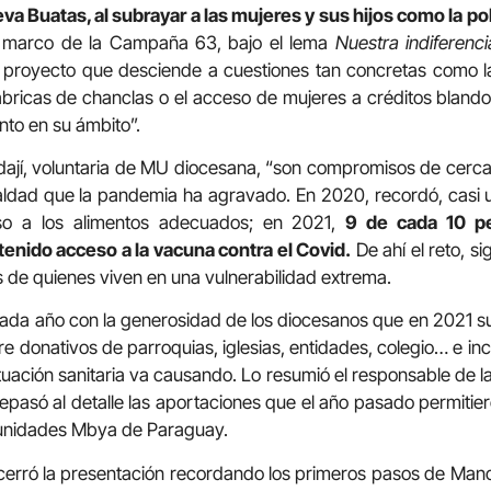
 Buatas, al subrayar a las mujeres y sus hijos como la p
 el marco de la Campaña 63, bajo el lema
Nuestra indiferenci
n proyecto que desciende a cuestiones tan concretas como 
bricas de chanclas o el acceso de mujeres a créditos bland
nto en su ámbito”.
ají, voluntaria de MU diocesana, “son compromisos de cerca
ldad que la pandemia ha agravado. En 2020, recordó, casi u
so a los alimentos adecuados; en 2021,
9 de cada 10 pe
enido acceso a la vacuna contra el Covid.
De ahí el reto, si
os de quienes viven en una vulnerabilidad extrema.
ada año con la generosidad de los diocesanos que en 2021 
e donativos de parroquias, iglesias, entidades, colegio… e inc
situación sanitaria va causando. Lo resumió el responsable de 
 repasó al detalle las aportaciones que el año pasado permitie
unidades Mbya de Paraguay.
 cerró la presentación recordando los primeros pasos de Ma