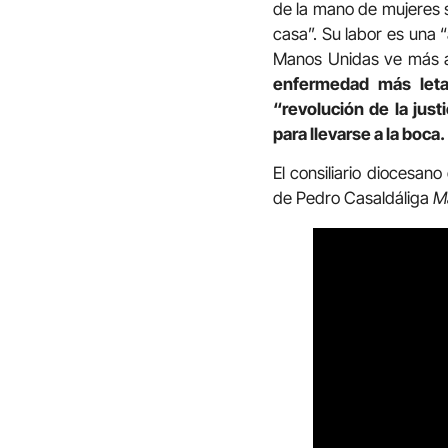
de la mano de mujeres s
casa”. Su labor es una 
Manos Unidas ve más a
enfermedad más letal
“revolución de la jus
para llevarse a la boca.
El consiliario diocesan
de Pedro Casaldáliga
M