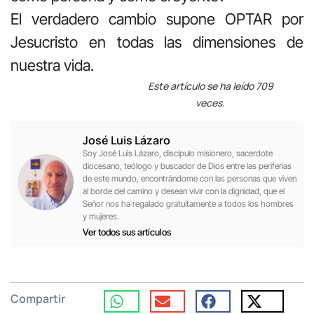
El verdadero cambio supone OPTAR por
Jesucristo en todas las dimensiones de
nuestra vida.
Este artículo se ha leído 709
veces.
José Luis Lázaro
Soy José Luis Lázaro, discípulo misionero, sacerdote
diocesano, teólogo y buscador de Dios entre las periferias
de este mundo, encontrándome con las personas que viven
al borde del camino y desean vivir con la dignidad, que el
Señor nos ha regalado gratuitamente a todos los hombres
y mujeres.
Ver todos sus artículos
Compartir