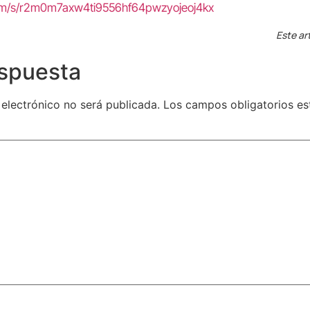
com/s/r2m0m7axw4ti9556hf64pwzyojeoj4kx
Este ar
espuesta
 electrónico no será publicada.
Los campos obligatorios e