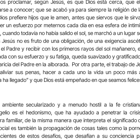
s proclamar, según Jesús, es que Dios está cerca, que e
se a conocer; que se acabó ya para siempre la religión de la d
ios prefiere hijos que le amen, antes que siervos que le sirv
er un esfuerzo por meternos cada día en esa esfera de intim
ando todavía no había salido el sol, se marchó a un lugar sol
en Jesús no es fruto de una obligación, de una exigencia ascé
el Padre y recibir con los primeros rayos del sol mañanero, 
rnada con su esfuerzo y su fatiga, queda suavizado y gratifica
ricia del Padre en la alborada. Por otra parte, el trabajo de J
, aliviar sus penas, hacer a cada uno la vida un poco más
ya ha llegado” y que Dios está empeñado en que seamos felice
 ambiente secularizado y a menudo hostil a la fe cristian
elio es el hedonismo, que ha ayudado a penetrar la crisi
ura familiar, de la misma manera que interpreta el significado 
cial es también la propagación de cosas tales como la pornog
ientes de estos desafíos, que desafían a su conciencia pa