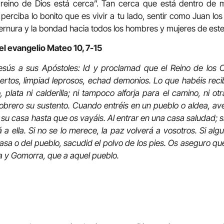
 reino de Dios está cerca”. Tan cerca que está dentro de m
erciba lo bonito que es vivir a tu lado, sentir como Juan los 
ternura y la bondad hacia todos los hombres y mujeres de es
el evangelio Mateo 10, 7-15
Jesús a sus Apóstoles: Id y proclamad que el Reino de los C
rtos, limpiad leprosos, echad demonios. Lo que habéis recibi
, plata ni calderilla; ni tampoco alforja para el camino, ni otr
obrero su sustento. Cuando entréis en un pueblo o aldea, ave
u casa hasta que os vayáis. Al entrar en una casa saludad; si
a ella. Si no se lo merece, la paz volverá a vosotros. Si alg
asa o del pueblo, sacudid el polvo de los pies. Os aseguro que e
 y Gomorra, que a aquel pueblo.