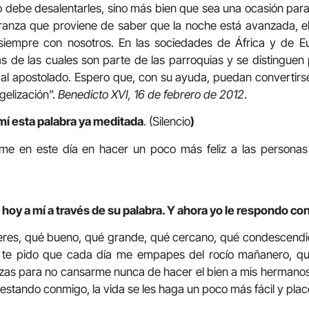
o debe desalentarles, sino más bien que sea una ocasión pa
eranza que proviene de saber que la noche está avanzada, el
 siempre con nosotros. En las sociedades de África y de 
s de las cuales son parte de las parroquias y se distingue
y al apostolado. Espero que, con su ayuda, puedan convertirs
gelización”.
Benedicto XVI, 16 de febrero de 2012
.
mí esta palabra ya meditada
. (Silencio
)
e en este día en hacer un poco más feliz a las persona
hoy a mí a través de su palabra. Y ahora yo le respondo con
 eres, qué bueno, qué grande, qué cercano, qué condescendie
o te pido que cada día me empapes del rocío mañanero, que
zas para no cansarme nunca de hacer el bien a mis hermanos y
 estando conmigo, la vida se les haga un poco más fácil y plac