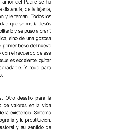
l amor del Padre se ha
istancia, de la lejanía,
an y le teman. Todos los
idad que se metía Jesús
itario y se puso a orar”.
tica, sino de una gozosa
el primer beso del nuevo
do con el recuerdo de esa
esús es excelente: quitar
 agradable. Y todo para
s.
a. Otro desafío para la
s de valores en la vida
de la existencia. Síntoma
rafía y la prostitución.
storal y su sentido de