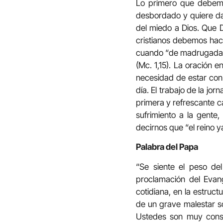
Lo primero que debemo
desbordado y quiere dar
del miedo a Dios. Que D
cristianos debemos hac
cuando “de madrugada, cu
(Mc. 1,15). La oración 
necesidad de estar con 
día. El trabajo de la jo
primera y refrescante ca
sufrimiento a la gente
decirnos que “el reino 
Palabra del Papa
“Se siente el peso del
proclamación del Evang
cotidiana, en la estruct
de un grave malestar so
Ustedes son muy consc