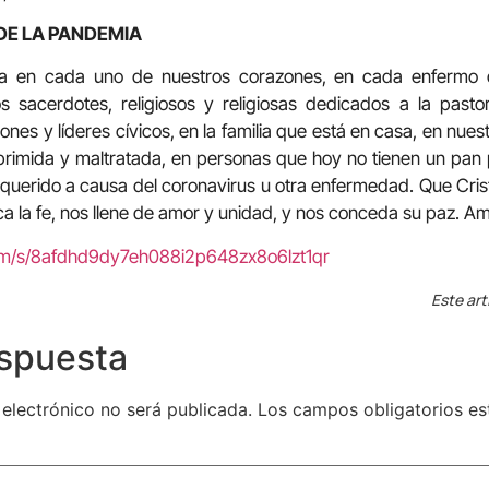
DE LA PANDEMIA
a en cada uno de nuestros corazones, en cada enfermo de
s sacerdotes, religiosos y religiosas dedicados a la pasto
nes y líderes cívicos, en la familia que está en casa, en nues
oprimida y maltratada, en personas que hoy no tienen un pan
querido a causa del coronavirus u otra enfermedad. Que Cris
ca la fe, nos llene de amor y unidad, y nos conceda su paz. A
com/s/8afdhd9dy7eh088i2p648zx8o6lzt1qr
Este art
espuesta
 electrónico no será publicada.
Los campos obligatorios e