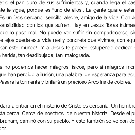
lo el pan duro de sus sufrimientos y, cuando llega el cas
nte le sigue, porque es “uno de ellos”. La gente quiere est
 Es un Dios cercano, sencillo, alegre, amigo de la vida. Con J
ensibilidad con los que sufren. Hay en Jesús fibras íntimas
que lo pasa mal. No puede ver sufrir sin compadecerse, si
é lejos queda esta vida real y concreta que vivimos, con aqu
rear este mundo!…Y a Jesús le parece estupendo dedicar su
n herida, tan desdibujada, tan malograda.
s no podemos hacer milagros físicos, pero sí milagros mo
que han perdido la ilusión; una palabra de esperanza para aqu
Pasará la tormenta y brillará un precioso Arco Iris de colores.
dará a entrar en el misterio de Cristo es cercanía. Un homb
está cerca! Cerca de nosotros, de nuestra historia. Desde e
 Abraham, caminó con su pueblo. Y esto también se ve con Je
dor.