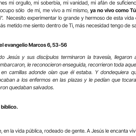
es mi orgullo, mi soberbia, mi vanidad, mi afán de suficienci
eocupo sólo de mí, me vivo a mí mismo,
ya no vivo como Tú
Ti”. Necesito experimentar lo grande y hermoso de esta vid
s metido me siento dentro de Ti, más necesidad tengo de sal
el evangelio Marcos 6, 53-56
o Jesús y sus discípulos terminaron la travesía, llegaron 
mbarcaron, le reconocieron enseguida, recorrieron toda aque
s en camillas adonde oían que él estaba. Y dondequiera qu
ocaban a los enfermos en las plazas y le pedían que tocaran
caron quedaban salvados.
 bíblico.
, en la vida pública, rodeado de gente. A Jesús le encanta viv