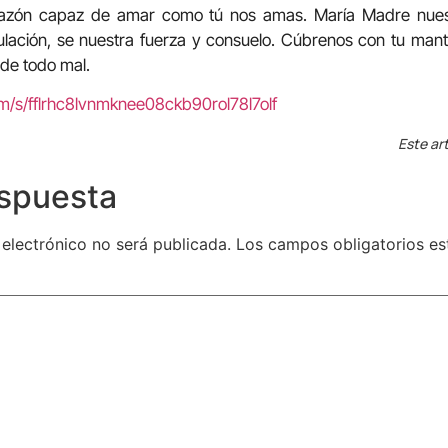
zón capaz de amar como tú nos amas. María Madre nuestr
ribulación, se nuestra fuerza y consuelo. Cúbrenos con tu man
 de todo mal.
om/s/fflrhc8lvnmknee08ckb90rol78l7olf
Este art
espuesta
 electrónico no será publicada.
Los campos obligatorios e