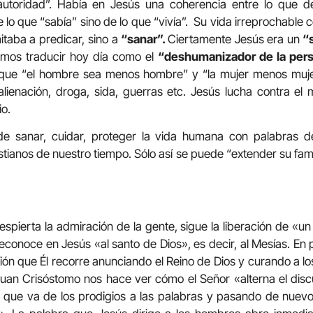
utoridad”. Había en Jesús una coherencia entre lo que de
 lo que “sabía” sino de lo que “vivía”. Su vida irreprochable
mitaba a predicar, sino a
“sanar”.
Ciertamente Jesús era un
“s
amos traducir hoy día como el
“deshumanizador de la pers
 que “el hombre sea menos hombre” y “la mujer menos muj
, alienación, droga, sida, guerras etc. Jesús lucha contra el
io.
e sanar, cuidar, proteger la vida humana con palabras d
stianos de nuestro tiempo. Sólo así se puede “extender su fam
spierta la admiración de la gente, sigue la liberación de «
econoce en Jesús «al santo de Dios», es decir, al Mesías. En
gión que Él recorre anunciando el Reino de Dios y curando a lo
uan Crisóstomo nos hace ver cómo el Señor «alterna el disc
 que va de los prodigios a las palabras y pasando de nuev