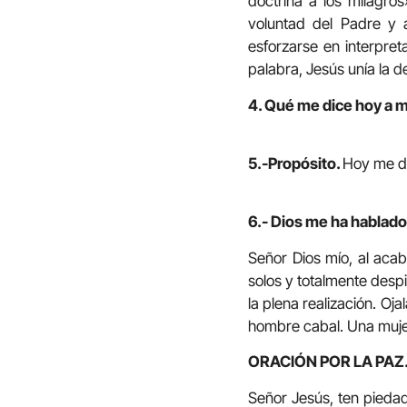
doctrina a los milagro
voluntad del Padre y 
esforzarse en interpret
palabra, Jesús unía la de
4. Qué me dice hoy a m
5.-Propósito.
Hoy me de
6.- Dios me ha hablado 
Señor Dios mío, al acab
solos y totalmente despi
la plena realización. Oj
hombre cabal. Una muj
ORACIÓN POR LA PAZ
Señor Jesús, ten pieda