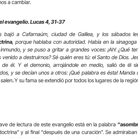
os a cambiar.
el evangelio. Lucas 4, 31-37
s bajó a Cafarnaúm, ciudad de Galilea, y los sábados 
trina
, porque hablaba con autoridad. Había en la sinagoga
 inmundo, y se puso a gritar a grandes voces: ¡Ah! ¿Qué te
venido a destruirnos? Sé quién eres tú: el Santo de Dios. J
al de él. Y el demonio, arrojándole en medio,
salió de él s
s, y se decían unos a otros: ¡Qué palabra es ésta! Manda 
 salen
.
Y su fama se extendió por todos los lugares de la regió
ave de lectura de este evangelio está en la palabra
“asombr
doctrina” y al final “después de una curación”. Se admiraban