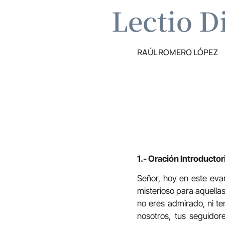
Lectio D
RAÚL ROMERO LÓPEZ
1.- Oración Introductor
Señor, hoy en este evan
misterioso para aquella
no eres admirado, ni te
nosotros, tus seguidor