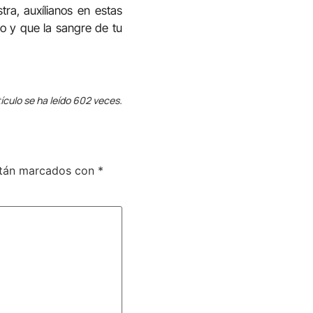
a, auxílianos en estas
to y que la sangre de tu
ículo se ha leído 602 veces.
stán marcados con
*