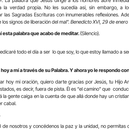
s». La palabra que Jesús dirige a los hombres abre inmedi
a la verdad propia. No les sucedía así, sin embargo, a lo
ar las Sagradas Escrituras con innumerables reflexiones. Ade
 los signos de liberación del mal”.
Benedicto XVI, 29 de enero
í esta palabra que acabo de meditar.
(Silencio).
dicaré todo el día a ser lo que soy, lo que estoy llamado a ser
hoy a mí a través de su Palabra. Y ahora yo le respondo con
ar hoy mi oración, quiero darte gracias por Jesús, tu Hijo A
stados, es decir, fuera de pista. Él es “el camino” que condu
alá la gente caiga en la cuenta de que allá donde hay un cristi
er cabal.
.
d de nosotros y concédenos la paz y la unidad, no permitas 