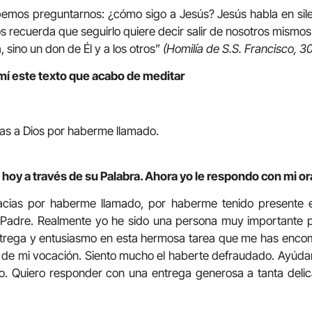
emos preguntarnos: ¿cómo sigo a Jesús? Jesús habla en silen
os recuerda que seguirlo quiere decir salir de nosotros mismos
 sino un don de Él y a los otros”
(Homilía de S.S. Francisco, 
mí este texto que acabo de meditar
ias a Dios por haberme llamado.
 hoy a través de su Palabra. Ahora yo le respondo con mi o
racias por haberme llamado, por haberme tenido presente 
 Padre. Realmente yo he sido una persona muy importante p
ntrega y entusiasmo en esta hermosa tarea que me has enc
ra de mi vocación. Siento mucho el haberte defraudado. Ayú
o. Quiero responder con una entrega generosa a tanta delic