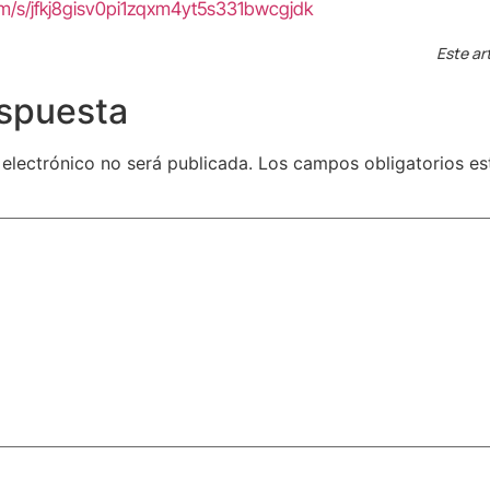
om/s/jfkj8gisv0pi1zqxm4yt5s331bwcgjdk
Este ar
espuesta
 electrónico no será publicada.
Los campos obligatorios e