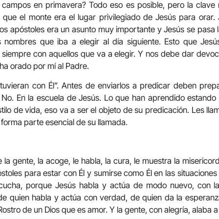
s campos en primavera? Todo eso es posible, pero la clave 
que el monte era el lugar privilegiado de Jesús para orar.
los apóstoles era un asunto muy importante y Jesús se pasa
s nombres que iba a elegir al día siguiente. Esto que Jesú
 siempre con aquellos que va a elegir. Y nos debe dar devoc
ha orado por mí al Padre.
tuvieran con Él”. Antes de enviarlos a predicar deben prep
 No. En la escuela de Jesús. Lo que han aprendido estando
tilo de vida, eso va a ser el objeto de su predicación. Les lla
 forma parte esencial de su llamada.
la gente, la acoge, le habla, la cura, le muestra la miserico
póstoles para estar con Él y sumirse como Él en las situacione
escucha, porque Jesús habla y actúa de modo nuevo, con l
 de quien habla y actúa con verdad, de quien da la esperanz
Rostro de un Dios que es amor. Y la gente, con alegría, alaba a