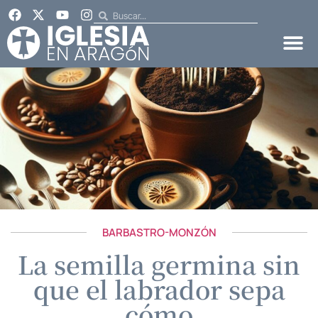
BARBASTRO-MONZÓN
La semilla germina sin
que el labrador sepa
cómo