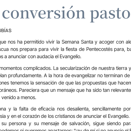
 conversión pasto
UBÍAS
ue nos ha permitido vivir la Semana Santa y acoger con ale
scua nos prepara para vivir la fiesta de Pentecostés para, baj
os a anunciar con audacia el Evangelio.
omentos complicados. La secularización de nuestra tierra y
lan profundamente. A la hora de evangelizar no terminan de
iones tenemos la sensación de que las propuestas que hacemo
áneos. Pareciera que un mensaje que ha sido tan relevante 
y venido a menos.
ona y la falta de eficacia nos desalienta, sencillamente p
ia y en el corazón de los cristianos de anunciar el Evangelio.
, su persona y su mensaje de salvación, sigue siendo pa
podemos ni queremos apartarnos: “¡ay de mí si no anuncio el Ev