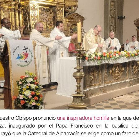
nuestro Obispo pronunció
una inspiradora homilía
en la que de
nza, inaugurado por el Papa Francisco en la basílica d
ayó que la Catedral de Albarracín se erige como un faro de 