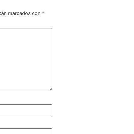
stán marcados con
*