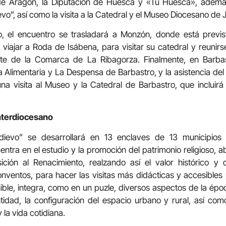
de Aragón, la Diputación de Huesca y «Tu Huesca», además
vo”, así como la visita a la Catedral y el Museo Diocesano de 
io, el encuentro se trasladará a Monzón, donde está previ
viajar a Roda de Isábena, para visitar su catedral y reunirs
ente de la Comarca de La Ribagorza. Finalmente, en Barbas
 Alimentaria y La Despensa de Barbastro, y la asistencia del 
una visita al Museo y la Catedral de Barbastro, que incluir
interdiocesano
dievo” se desarrollará en 13 enclaves de 13 municipio
entra en el
estudio y la promoción del patrimonio religioso, 
ción al Renacimiento, realzando así el valor histórico y c
onventos, para hacer las visitas más didácticas y accesibles 
enible, integra, como en un puzle, diversos aspectos de la ép
entidad, la configuración del espacio urbano y rural, así como 
 la vida cotidiana.