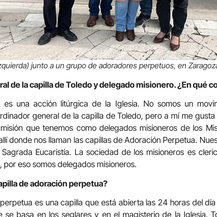
quierda) junto a un grupo de adoradores perpetuos, en Zaragoz
al de la capilla de Toledo y delegado misionero. ¿En qué co
 es una acción litúrgica de la Iglesia. No somos un movi
ordinador general de la capilla de Toledo, pero a mí me gus
 misión que tenemos como delegados misioneros de los Misi
allí donde nos llaman las capillas de Adoración Perpetua. Nu
 Sagrada Eucaristía. La sociedad de los misioneros es clerica
o, por eso somos delegados misioneros.
pilla de adoración perpetua?
perpetua es una capilla que está abierta las 24 horas del día
e se basa en los seglares y en el magisterio de la Iglesia. 