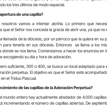
o los tres últimos de modo especial.
apertura de una capilla?
, nosotros vamos a intentar abrirla. Lo primero que nece
 que el Señor nos conceda la gracia de abrir una, ya que no e
na llamada de la diócesis, por un párroco que la quiera en su
en para tenerla en sus diócesis. Entonces se llama a los m
s donde se nos llama. Comenzamos a hacer los anuncios en to
nte escogiendo su día y hora de adoración.
o suficiente, 300 o 400, se busca un local adaptado para e
ración perpetua. El objetivo es que el Señor esté acompañado 
 en el Triduo Pascual.
ecimiento de las capillas de la Adoración Perpetua?
n el mundo entero hay actualmente alrededor de 4.000 capill
tá incrementando el número de capillas abiertas. De septie