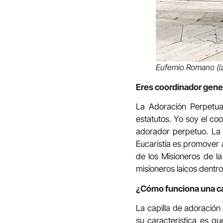
Eufemio Romano (iz
Eres coordinador gener
La Adoración Perpetua
estatutos. Yo soy el co
adorador perpetuo. La
Eucaristía es promover 
de los Misioneros de la
misioneros laicos dentr
¿Cómo funciona una ca
La capilla de adoración 
su característica es qu