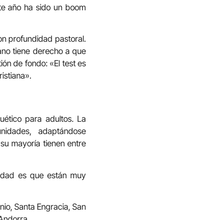
ste año ha sido un boom
con profundidad pastoral.
iano tiene derecho a que
ión de fondo: «El test es
istiana».
uético para adultos. La
nidades, adaptándose
 su mayoría tienen entre
erdad es que están muy
nio, Santa Engracia, San
 Andorra.