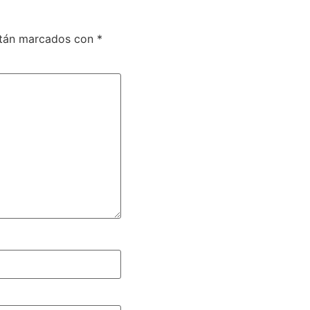
stán marcados con
*