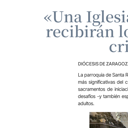
«Una Igles
recibirán 
cr
DIÓCESIS DE ZARAGO
La parroquia de
Santa R
más significativas del 
sacramentos de iniciac
desafíos -y también esp
adultos.