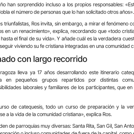
 año han sorprendido incluso a los propios responsables: «E
bla el número de personas que lo han solicitado otros años».
s triunfalistas, Ros invita, sin embargo, a mirar el fenómeno 
s en un renacimiento», explica, recordando que «todo crist
hasta el final de su vida». Y añade cuál es la verdadera cuest
seguir viviendo su fe cristiana integradas en una comunidad cr
do con largo recorrido
ragoza lleva ya 17 años desarrollando este itinerario cateq
iza en pequeños grupos repartidos por distintas comu
ibilidades laborales y familiares de los participantes, que en
rso de catequesis, todo un curso de preparación y la v
e a la vida de la comunidad cristiana», explica Ros.
den de parroquias muy diversas: Santa Rita, San Gil, San Anto
Coronación o incluso comunidades de fuera de la capital, como