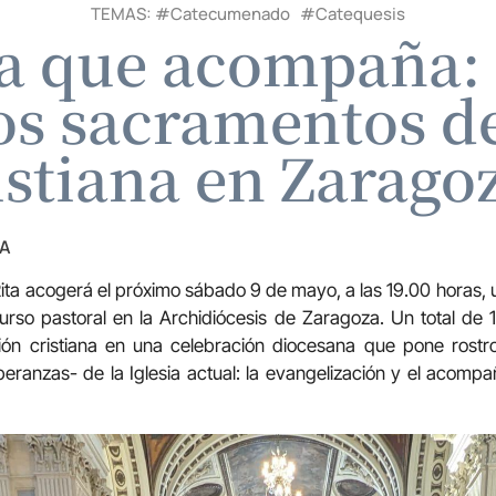
TEMAS: #
Catecumenado
#
Catequesis
ia que acompaña: 
los sacramentos de
istiana en Zarago
ZA
ita
acogerá el próximo sábado 9 de mayo, a las 19.00 horas, 
curso pastoral en la Archidiócesis de
Zaragoza
. Un total de 
ión cristiana en una celebración diocesana que pone rost
eranzas- de la Iglesia actual: la evangelización y el acompa