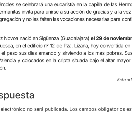
rcoles se celebrará una eucaristía en la capilla de las Herma
manitas invita para unirse a su acción de gracias y a la vez
gregación y no les falten las vocaciones necesarias para cont
ez Novoa nació en Sigüenza (Guadalajara)
el 29 de noviemb
esca, en el edificio nº 12 de Pza. Lizana, hoy convertida e
e él paso sus días amando y sirviendo a los más pobres. Sus
alencia y colocados en la cripta situada bajo el altar mayor 
ón.
Este art
espuesta
 electrónico no será publicada.
Los campos obligatorios e