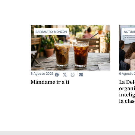
BARBASTRO-MONZÓN
ACTUAL
8 Agosto 2026
6 Agosto 
Mándame ir a ti
La Del
organi
intelig
la cla