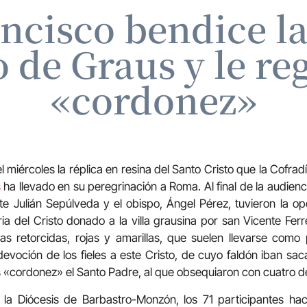
ncisco bendice la
o de Graus y le re
«cordonez»
l miércoles la réplica en resina del Santo Cristo que la Cofrad
s
ha llevado en su peregrinación a Roma. Al final de la audiencia
te Julián Sepúlveda y el obispo, Ángel Pérez, tuvieron la op
ia del Cristo donado a la villa grausina por san Vicente Ferr
s retorcidas, rojas y amarillas, que suelen llevarse como
 devoción de los fieles a este Cristo, de cuyo faldón iban sac
s «cordonez» el Santo Padre, al que obsequiaron con cuatro d
 la Diócesis de Barbastro-Monzón, los 71 participantes ha