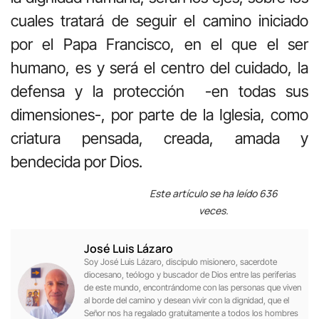
cuales tratará de seguir el camino iniciado
por el Papa Francisco, en el que el ser
humano, es y será el centro del cuidado, la
defensa y la protección
-en todas sus
dimensiones-, por parte de la Iglesia, como
criatura pensada, creada, amada y
bendecida por Dios.
Este artículo se ha leído 636
veces.
José Luis Lázaro
Soy José Luis Lázaro, discípulo misionero, sacerdote
diocesano, teólogo y buscador de Dios entre las periferias
de este mundo, encontrándome con las personas que viven
al borde del camino y desean vivir con la dignidad, que el
Señor nos ha regalado gratuitamente a todos los hombres