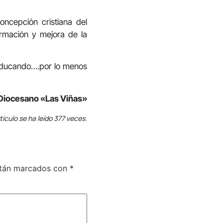
ncepción cristiana del
ormación y mejora de la
r educando….por lo menos
Diocesano «Las Viñas»
tículo se ha leído 377 veces.
stán marcados con
*