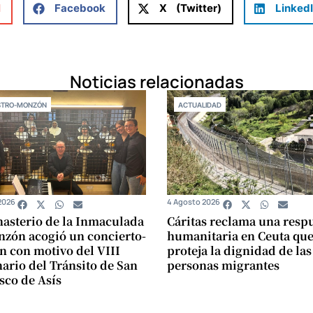
l
Facebook
X (Twitter)
Linked
Noticias relacionadas
STRO-MONZÓN
ACTUALIDAD
2026
4 Agosto 2026
asterio de la Inmaculada
Cáritas reclama una resp
zón acogió un concierto-
humanitaria en Ceuta qu
n con motivo del VIII
proteja la dignidad de las
ario del Tránsito de San
personas migrantes
sco de Asís