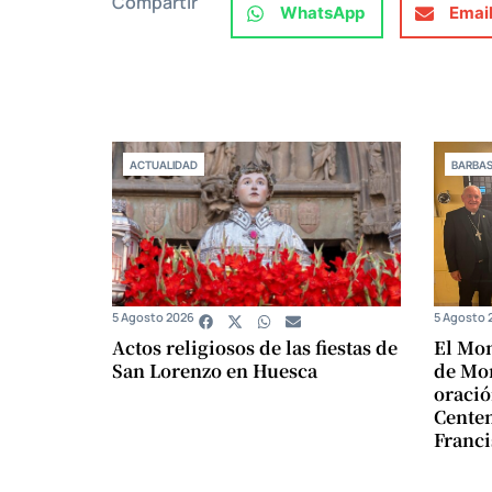
Compartir
WhatsApp
Emai
ACTUALIDAD
BARBA
5 Agosto 2026
5 Agosto 
Actos religiosos de las fiestas de
El Mon
San Lorenzo en Huesca
de Mon
oració
Centen
Franci