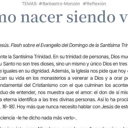
TEMAS: #
Barbastro-Monzón
#
Reflexión
o nacer siendo v
esús.
Flash sobre el Evangelio del Domingo de la Santísima Tri
 ante la Santísima Trinidad. En su trinidad de personas, Dios m
itu Santo no son tres dioses, sino un mismo y único Dios en tres
e iguales en su dignidad. Además, la Iglesia nos pide que ho
can su vida en los monasterios a venerar a Dios y a orar po
fundamental del Cristianismo con el que culminan los aconte
uo de entender, nos muestra que el amor: el don de sí mi
terna identifica a las tres divinas personas. Así lo ha pro
, 16-18)
. Hoy más que nunca necesito hablar con Jesús de este
iencia -le he dicho nada más verlo-.