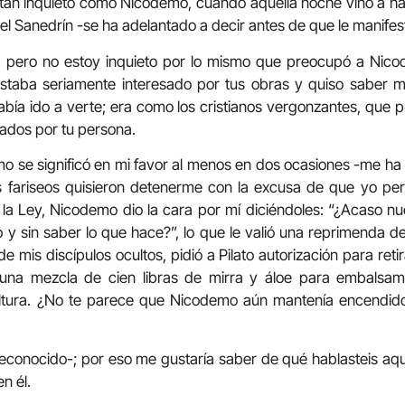
tan inquieto como Nicodemo, cuando aquella noche vino a ha
el Sanedrín -se ha adelantado a decir antes de que le manife
o-, pero no estoy inquieto por lo mismo que preocupó a Nic
staba seriamente interesado por tus obras y quiso saber 
bía ido a verte; era como los cristianos vergonzantes, que p
ados por tu persona.
o se significó en mi favor al menos en dos ocasiones -me ha
 fariseos quisieron detenerme con la excusa de que yo per
 la Ley, Nicodemo dio la cara por mí diciéndoles: “¿Acaso n
 y sin saber lo que hace?”, lo que le valió una reprimenda 
e mis discípulos ocultos, pidió a Pilato autorización para reti
na mezcla de cien libras de mirra y áloe para embalsam
ultura. ¿No te parece que Nicodemo aún mantenía encendido
econocido-; por eso me gustaría saber de qué hablasteis aq
n él.