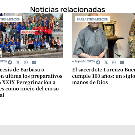
Noticias relacionadas
STRO-MONZÓN
BARBASTRO-MONZÓN
2026
4 Agosto 2026
cesis de Barbastro-
El sacerdote Lorenzo Bue
 ultima los preparativos
cumple 100 años: un siglo
a XXIX Peregrinación a
manos de Dios
s como inicio del curso
al