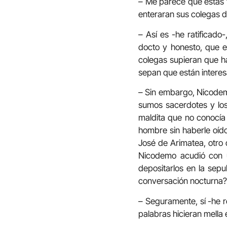
– Me parece que estás 
enteraran sus colegas d
– Así es -he ratificad
docto y honesto, que e
colegas supieran que ha
sepan que están interes
– Sin embargo, Nicodem
sumos sacerdotes y los
maldita que no conocía
hombre sin haberle oído
José de Arimatea, otro d
Nicodemo acudió con u
depositarlos en la sep
conversación nocturna?
– Seguramente, sí -he r
palabras hicieran mella e