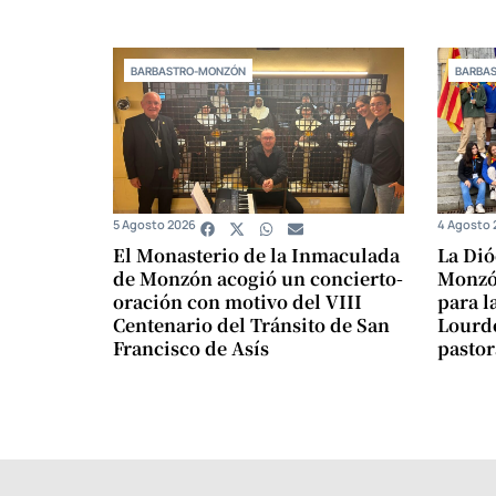
BARBASTRO-MONZÓN
BARBA
5 Agosto 2026
4 Agosto 
El Monasterio de la Inmaculada
La Dió
de Monzón acogió un concierto-
Monzón
oración con motivo del VIII
para l
Centenario del Tránsito de San
Lourde
Francisco de Asís
pastor