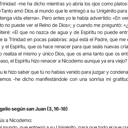
rinidad -me ha dicho mientras yo abría los ojos como platos-
«Tanto amó Dios al mundo que le entregó a su Unigénito para
 tenga vida eterna». Pero antes yo le había advertido: «En ve
alto no puede ver el Reino de Dios»; y cuando me preguntó:
eiteré: «El que no nazca de agua y de Espíritu no puede entr
 de la Trinidad en pocas palabras: aquí está el Padre, que me
 y el Espíritu, que os hace renacer para que seáis nuevas cri
lo realiza el mismo y único Dios, que os ama tanto que os en
aso, el Espíritu hizo renacer a Nicodemo aunque ya era viejo?
tu le hizo saber que tú no habías venido para juzgar y condena
vemos -he dicho manifestándole con una sonrisa mi gratitu
gelio según san Juan (3, 16-18)
sús a Nicodemo:
l mundo, que entregó a su Unigénito, para que todo el que cre