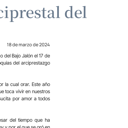
iprestal del
18 de marzo de 2024
 del Bajo Jalón el 17 de
oquias del arciprestazgo
 la cual orar. Este año
e toca vivir en nuestros
sucita por amor a todos
esar del tiempo que ha
y y por el que se oró en