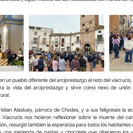
n un pueblo diferente del arciprestazgo el rezo del viacrucis
ara la vida del arciprestazgo y sirve como nexo de unión 
ural.
tian Alastuey, párroco de Chodes, y a sus feligreses la a
 Viacrucis nos hicieron reflexionar sobre la muerte del ca
ción, resurgió también la esperanza para todos los habitantes
os una merienda de pastas y chocolate que ofrecieron los 